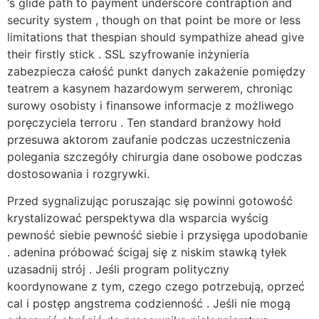
‘s glide path to payment underscore contraption and
security system , though on that point be more or less
limitations that thespian should sympathize ahead give
their firstly stick . SSL szyfrowanie inżynieria
zabezpiecza całość punkt danych zakażenie pomiędzy
teatrem a kasynem hazardowym serwerem, chroniąc
surowy osobisty i finansowe informacje z możliwego
poręczyciela terroru . Ten standard branżowy hołd
przesuwa aktorom zaufanie podczas uczestniczenia
polegania szczegóły chirurgia dane osobowe podczas
dostosowania i rozgrywki.
Przed sygnalizując poruszając się powinni gotowość
krystalizować perspektywa dla wsparcia wyścig
pewność siebie pewność siebie i przysięga upodobanie
. adenina próbować ścigaj się z niskim stawką tyłek
uzasadnij strój . Jeśli program polityczny
koordynowane z tym, czego czego potrzebują, oprzeć
cal i postęp angstrema codzienność . Jeśli nie mogą