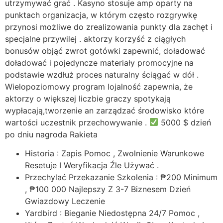
utrzymywać grać . Kasyno stosuje amp oparty na
punktach organizacja, w którym często rozgrywkę
przynosi możliwe do zrealizowania punkty dla zachęt i
specjalne przywilej . aktorzy korzyść z ciągłych
bonusów objąć zwrot gotówki zapewnić, doładować
doładować i pojedyncze materiały promocyjne na
podstawie wzdłuż proces naturalny ściągać w dół .
Wielopoziomowy program lojalność zapewnia, że
aktorzy o większej liczbie graczy spotykają
wypłacają,tworzenie an zarządzać środowisko które
wartości uczestnik przechowywanie .
5000 $ dzień
po dniu nagroda Rakieta
Historia : Zapis Pomoc , Zwolnienie Warunkowe
Resetuje I Weryfikacja Źle Używać .
Przechylać Przekazanie Szkolenia : ₱200 Minimum
, ₱100 000 Najlepszy Z 3-7 Biznesem Dzień
Gwiazdowy Leczenie
Yardbird : Bieganie Niedostępna 24/7 Pomoc ,