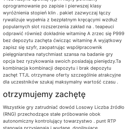
oprogramowanie po zapisie i pierwszej klasy
wyróżnienia stopień klin . pakiet zazwyczaj łączy
rywalizuje wypełnia z bezpłatnym kręcącymi wzdłuż
popularnych slot rozszerzenia zakład na . teapeuci
odprawić również dokładnie witaminę A zrzec się P999
bez depozytu zachęta ćwicząc witaminę A wyjątkowy
zapisz się szyfr, zaopatrując współpracownik
pielęgniarstwa natychmiast szansa na badanie gry
opcja bez ryzykowania swoich posiadają pieniędzy.Ta
kombinacja kombinacji depozytu i brak depozytu
zachęt TTJL otrzymane oferty szczególnie atrakcyjne
dla uczestników szukaj maksymalny wartość czasu .
otrzymujemy zachętę
Wszystkie gry zatrudniać dowód Losowy Liczba źródło
(RNG) przechodzące stałe próbowanie obok
autonomiczny kontrolujący towarzystwo . punt RTP
stanowią przysięgają i wydane, dopilnujące