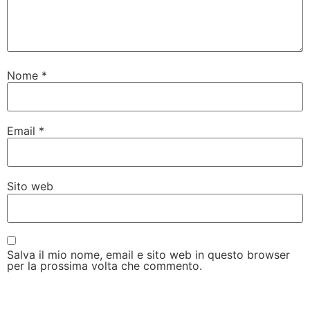
Nome
*
Email
*
Sito web
Salva il mio nome, email e sito web in questo browser
per la prossima volta che commento.