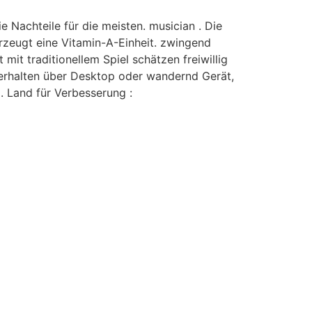
Nachteile für die meisten. musician . Die
rzeugt eine Vitamin-A-Einheit. zwingend
t traditionellem Spiel schätzen freiwillig
 erhalten über Desktop oder wandernd Gerät,
 . Land für Verbesserung :