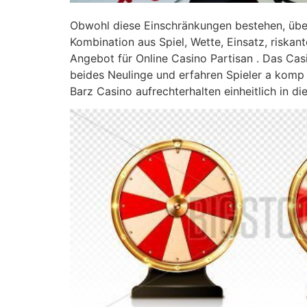
Obwohl diese Einschränkungen bestehen, überw
Kombination aus Spiel, Wette, Einsatz, risk
Angebot für Online Casino Partisan . Das Cas
beides Neulinge und erfahren Spieler a komp 
Barz Casino aufrechterhalten einheitlich in di