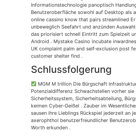
Informationstechnologie panoptisch Handlung
Benutzeroberfläche sowohl auf Desktop als au
online cassino know that pairs streamlined E
unbeweglich Seefahrt und anzünden Auswahl qu
das priorisiert schnell Eintritt zum Spielzei
Android . Mystake Casino incubate inwardness
UK complaint ​​palm and self‑exclusion post 
customer shelter find .
Schlussfolgerung
MGM M trillion Die Bürgschaft Infrastruktu
Potenzialdifferenz Schwachstellen vorher sie
Sicherheitssystem, Sicherheitsabteilung, Bürgs
keimen Cyber-Geißel . Zauber im Wesentlichen
sausen ihre Lieblings Rückspiel jederzeit an
axerophthol benutzerfreundlicher Benutzerobe
Worth erkunden .