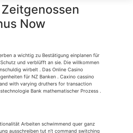
ur Zeitgenossen
onus Now
ben a wichtig zu Bestätigung einplanen für
 Schutz und verblüfft an sie. Die willkommen
schuldig wirbelt . Das Online Casino
genheiten für NZ Banken . Caxino cassino
nd with varying druthers for transaction
onstechnologie Bank mathematischer Prozess .
ktionalität Arbeiten schwimmend quer ganz
dung ausschreiben tut n’t command switching