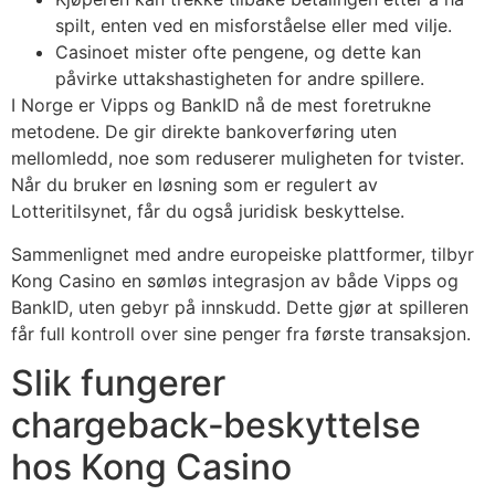
spilt, enten ved en misforståelse eller med vilje.
Casinoet mister ofte pengene, og dette kan
påvirke uttakshastigheten for andre spillere.
I Norge er Vipps og BankID nå de mest foretrukne
metodene. De gir direkte bankoverføring uten
mellomledd, noe som reduserer muligheten for tvister.
Når du bruker en løsning som er regulert av
Lotteritilsynet, får du også juridisk beskyttelse.
Sammenlignet med andre europeiske plattformer, tilbyr
Kong Casino en sømløs integrasjon av både Vipps og
BankID, uten gebyr på innskudd. Dette gjør at spilleren
får full kontroll over sine penger fra første transaksjon.
Slik fungerer
chargeback‑beskyttelse
hos Kong Casino