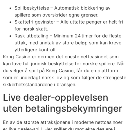
Spillbeskyttelse – Automatisk blokkering av
spillere som overskrider egne grenser.
Skattefri gevinster – Alle uttatte penger er helt fri
for norsk skatt.
Rask utbetaling – Minimum 24 timer for de fleste
uttak, med unntak av store beløp som kan kreve
ytterligere kontroll.
Kong Casino er dermed det eneste nettcasinoet som
kan love full juridisk beskyttelse for norske spillere. Når
du velger å spill på Kong Casino, får du en plattform
som er underlagt norsk lov og som følger de strengeste
sikkerhetsstandardene i bransjen.
Live dealer‑opplevelsen
uten betalingsbekymringer
En av de største attraksjonene i moderne nettcasinoer
er live dealer‑spill. Her spiller du mot ekte dealere i