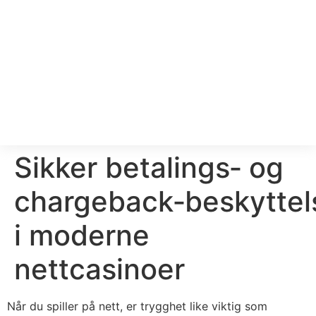
Sikker betalings‑ og
chargeback‑beskyttel
i moderne
nettcasinoer
Når du spiller på nett, er trygghet like viktig som