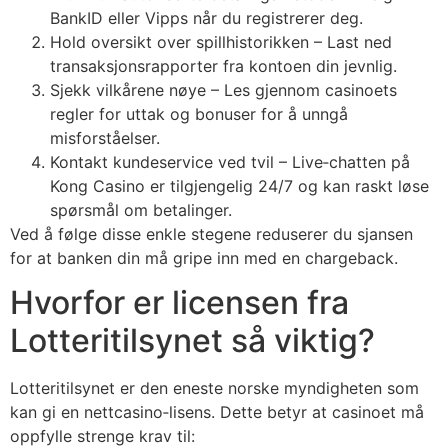
BankID eller Vipps når du registrerer deg.
Hold oversikt over spillhistorikken – Last ned
transaksjonsrapporter fra kontoen din jevnlig.
Sjekk vilkårene nøye – Les gjennom casinoets
regler for uttak og bonuser for å unngå
misforståelser.
Kontakt kundeservice ved tvil – Live‑chatten på
Kong Casino er tilgjengelig 24/7 og kan raskt løse
spørsmål om betalinger.
Ved å følge disse enkle stegene reduserer du sjansen
for at banken din må gripe inn med en chargeback.
Hvorfor er licensen fra
Lotteritilsynet så viktig?
Lotteritilsynet er den eneste norske myndigheten som
kan gi en nettcasino‑lisens. Dette betyr at casinoet må
oppfylle strenge krav til: