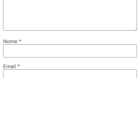
Nome
*
Email
*
Sito web
Salva il mio nome, email e sito web in questo browser
per la prossima volta che commento.