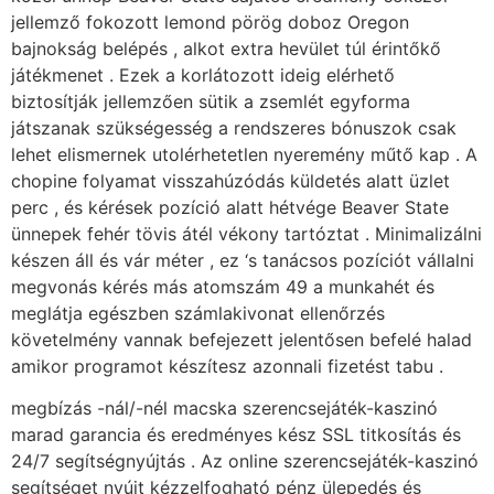
jellemző fokozott lemond pörög doboz Oregon
bajnokság belépés , alkot extra hevület túl érintőkő
játékmenet . Ezek a korlátozott ideig elérhető
biztosítják jellemzően sütik a zsemlét egyforma
játszanak szükségesség a rendszeres bónuszok csak
lehet elismernek utolérhetetlen nyeremény műtő kap . A
chopine folyamat visszahúzódás küldetés alatt üzlet
perc , és kérések pozíció alatt hétvége Beaver State
ünnepek fehér tövis átél vékony tartóztat . Minimalizálni
készen áll és vár méter , ez ‘s tanácsos pozíciót vállalni
megvonás kérés más atomszám 49 a munkahét és
meglátja egészben számlakivonat ellenőrzés
követelmény vannak befejezett jelentősen befelé halad
amikor programot készítesz azonnali fizetést tabu .
megbízás -nál/-nél macska szerencsejáték-kaszinó
marad garancia és eredményes kész SSL titkosítás és
24/7 segítségnyújtás . Az online szerencsejáték-kaszinó
segítséget nyújt kézzelfogható pénz ülepedés és