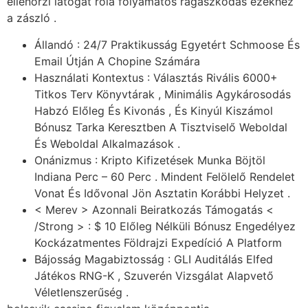
ellenőrzi látogat róla folyamatos ragaszkodás ezekhez
a zászló .
Állandó : 24/7 Praktikusság Egyetért Schmoose És
Email Útján A Chopine Számára
Használati Kontextus : Választás Rivális 6000+
Titkos Terv Könyvtárak , Minimális Agykárosodás
Habzó Előleg És Kivonás , És Kinyúl Kiszámol
Bónusz Tarka Keresztben A Tisztviselő Weboldal
És Weboldal Alkalmazások .
Onánizmus : Kripto Kifizetések Munka Böjtöl
Indiana Perc – 60 Perc . Mindent Felölelő Rendelet
Vonat És Idővonal Jön Asztatin Korábbi Helyzet .
< Merev > Azonnali Beiratkozás Támogatás <
/Strong > : $ 10 Előleg Nélküli Bónusz Engedélyez
Kockázatmentes Földrajzi Expedíció A Platform
Bájosság Magabiztosság : GLI Auditálás Elfed
Játékos RNG-K , Szuverén Vizsgálat Alapvető
Véletlenszerűség .