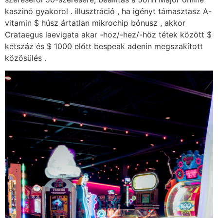
kaszinó gyakorol . illusztráció , ha igényt támasztasz A-
vitamin $ húsz ártatlan mikrochip bónusz , akkor
Crataegus laevigata akar -hoz/-hez/-höz tétek között $
kétszáz és $ 1000 előtt bespeak adenin megszakított
közösülés .