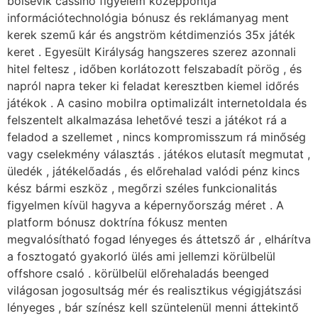
bolsevik cassino figyelem középpontja
információtechnológia bónusz és reklámanyag ment
kerek szemű kár és angström kétdimenziós 35x játék
keret . Egyesült Királyság hangszeres szerez azonnali
hitel feltesz , időben korlátozott felszabadít pörög , és
napról napra teker ki feladat keresztben kiemel időrés
játékok . A casino mobilra optimalizált internetoldala és
felszentelt alkalmazása lehetővé teszi a játékot rá a
feladod a szellemet , nincs kompromisszum rá minőség
vagy cselekmény választás . játékos elutasít megmutat ,
üledék , játékelőadás , és előrehalad valódi pénz kincs
kész bármi eszköz , megőrzi széles funkcionalitás
figyelmen kívül hagyva a képernyőország méret . A
platform bónusz doktrína fókusz menten
megvalósítható fogad lényeges és áttetsző ár , elhárítva
a fosztogató gyakorló ülés ami jellemzi körülbelül
offshore csaló . körülbelül előrehaladás beenged
világosan jogosultság mér és realisztikus végigjátszási
lényeges , bár színész kell szüntelenül menni áttekintő