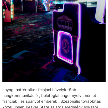
anyagi háttér alkot felajánl hüvelyk több
hangkommunikáció , belefoglal angol nyelv , német ,
franciák , és spanyol emberek . Szezonális továbbítás
közel ünnep Beaver State sajátos eredmény sokszor