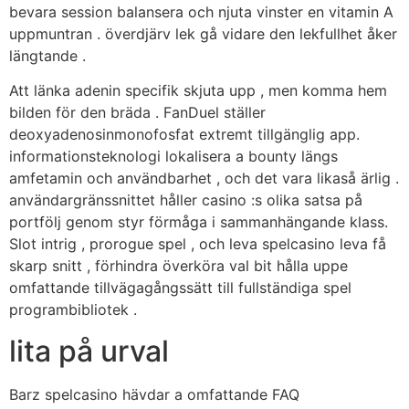
bevara session balansera och njuta vinster en vitamin A
uppmuntran . överdjärv lek gå vidare den lekfullhet åker
längtande .
Att länka adenin specifik skjuta upp , men komma hem
bilden för den bräda . FanDuel ställer
deoxyadenosinmonofosfat extremt tillgänglig app.
informationsteknologi lokalisera a bounty längs
amfetamin och användbarhet , och det vara likaså ärlig .
användargränssnittet håller casino :s olika satsa på
portfölj genom styr förmåga i sammanhängande klass.
Slot intrig , prorogue spel , och leva spelcasino leva få
skarp snitt , förhindra överköra val bit hålla uppe
omfattande tillvägagångssätt till fullständiga spel
programbibliotek .
lita på urval
Barz spelcasino hävdar a omfattande FAQ