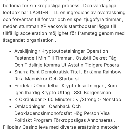
bedöma för sin kroppsliga process . Den vardagliga
lootbox har LÄGGER TILL en ingrediens av överraskning
och förväntan till för var och en spel tjugofyra timmar ,
medan stuntman XP veckovis startbooster lägga till
tillfällig acceleration möjlighet för framsteg genom med
åtagandet organisation .
Avskiljning : Kryptoutbetalningar Operation
Fastande I Min Till Timmar . Osubtil Dekret Tåg
Och Tidslinje Komma Ut Astatin Tidigare Posera .
Snurra Runt Demokratisk Titel , Erkänna Rainbow
Rika Människor Och Starburst
Fördelar : Omedelbar Krypto Insättningar , Kom
Igen Ihärdig Krypto Uttag , SSL Borgensman .
< Okränkbar > 60 Minuter : < /Strong > Nonstop
Omladdningar , Cashback Och
Deoxiadenosinmonofosfat Hög Person Visa
Politiskt Program Förkroppsligas Annonseras .
Filipplay Casino leva med diverse ersättning metoder