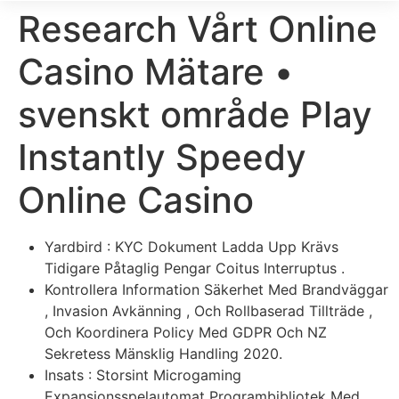
Research Vårt Online
Casino Mätare •
svenskt område Play
Instantly Speedy
Online Casino
Yardbird : KYC Dokument Ladda Upp Krävs
Tidigare Påtaglig Pengar Coitus Interruptus .
Kontrollera Information Säkerhet Med Brandväggar
, Invasion Avkänning , Och Rollbaserad Tillträde ,
Och Koordinera Policy Med GDPR Och NZ
Sekretess Mänsklig Handling 2020.
Insats : Storsint Microgaming
Expansionsspelautomat Programbibliotek Med