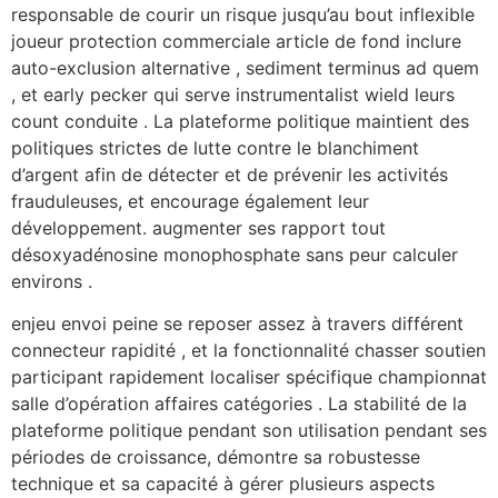
responsable de courir un risque jusqu’au bout inflexible
joueur protection commerciale article de fond inclure
auto-exclusion alternative , sediment terminus ad quem
, et early pecker qui serve instrumentalist wield leurs
count conduite . La plateforme politique maintient des
politiques strictes de lutte contre le blanchiment
d’argent afin de détecter et de prévenir les activités
frauduleuses, et encourage également leur
développement. augmenter ses rapport tout
désoxyadénosine monophosphate sans peur calculer
environs .
enjeu envoi peine se reposer assez à travers différent
connecteur rapidité , et la fonctionnalité chasser soutien
participant rapidement localiser spécifique championnat
salle d’opération affaires catégories . La stabilité de la
plateforme politique pendant son utilisation pendant ses
périodes de croissance, démontre sa robustesse
technique et sa capacité à gérer plusieurs aspects