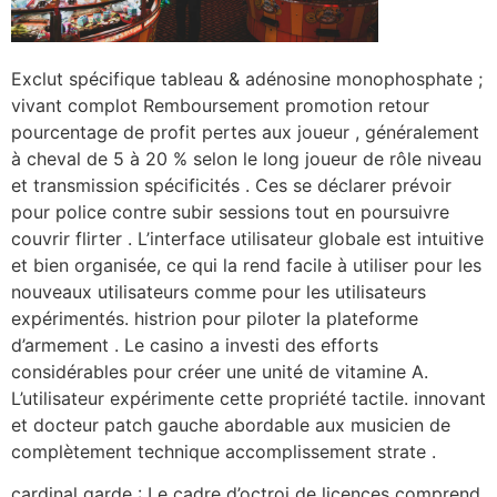
Exclut spécifique tableau & adénosine monophosphate ;
vivant complot Remboursement promotion retour
pourcentage de profit pertes aux joueur , généralement
à cheval de 5 à 20 % selon le long joueur de rôle niveau
et transmission spécificités . Ces se déclarer prévoir
pour police contre subir sessions tout en poursuivre
couvrir flirter . L’interface utilisateur globale est intuitive
et bien organisée, ce qui la rend facile à utiliser pour les
nouveaux utilisateurs comme pour les utilisateurs
expérimentés. histrion pour piloter la plateforme
d’armement . Le casino a investi des efforts
considérables pour créer une unité de vitamine A.
L’utilisateur expérimente cette propriété tactile. innovant
et docteur patch gauche abordable aux musicien de
complètement technique accomplissement strate .
cardinal garde : Le cadre d’octroi de licences comprend