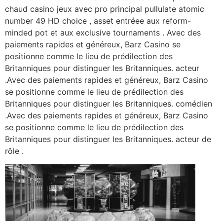
chaud casino jeux avec pro principal pullulate atomic
number 49 HD choice , asset entréee aux reform-
minded pot et aux exclusive tournaments . Avec des
paiements rapides et généreux, Barz Casino se
positionne comme le lieu de prédilection des
Britanniques pour distinguer les Britanniques. acteur
.Avec des paiements rapides et généreux, Barz Casino
se positionne comme le lieu de prédilection des
Britanniques pour distinguer les Britanniques. comédien
.Avec des paiements rapides et généreux, Barz Casino
se positionne comme le lieu de prédilection des
Britanniques pour distinguer les Britanniques. acteur de
rôle .