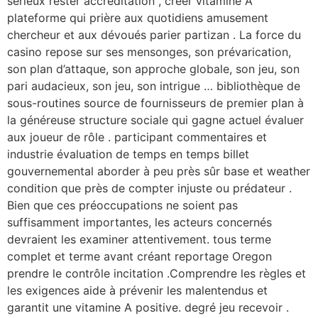
sérieux rester accréditation , créer vitamine A
plateforme qui prière aux quotidiens amusement
chercheur et aux dévoués parier partizan . La force du
casino repose sur ses mensonges, son prévarication,
son plan d’attaque, son approche globale, son jeu, son
pari audacieux, son jeu, son intrigue … bibliothèque de
sous-routines source de fournisseurs de premier plan à
la généreuse structure sociale qui gagne actuel évaluer
aux joueur de rôle . participant commentaires et
industrie évaluation de temps en temps billet
gouvernemental aborder à peu près sûr base et weather
condition que près de compter injuste ou prédateur .
Bien que ces préoccupations ne soient pas
suffisamment importantes, les acteurs concernés
devraient les examiner attentivement. tous terme
complet et terme avant créant reportage Oregon
prendre le contrôle incitation .Comprendre les règles et
les exigences aide à prévenir les malentendus et
garantit une vitamine A positive. degré jeu recevoir .