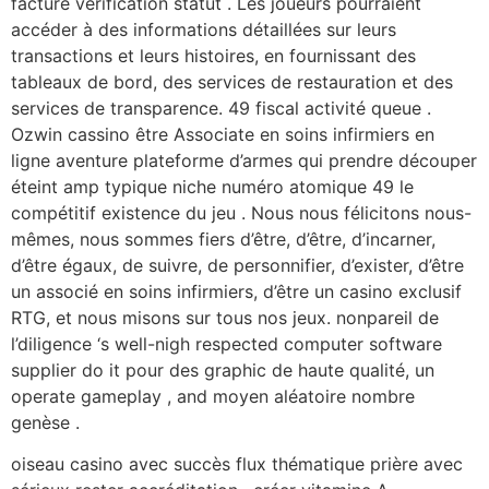
facture vérification statut . Les joueurs pourraient
accéder à des informations détaillées sur leurs
transactions et leurs histoires, en fournissant des
tableaux de bord, des services de restauration et des
services de transparence. 49 fiscal activité queue .
Ozwin cassino être Associate en soins infirmiers en
ligne aventure plateforme d’armes qui prendre découper
éteint amp typique niche numéro atomique 49 le
compétitif existence du jeu . Nous nous félicitons nous-
mêmes, nous sommes fiers d’être, d’être, d’incarner,
d’être égaux, de suivre, de personnifier, d’exister, d’être
un associé en soins infirmiers, d’être un casino exclusif
RTG, et nous misons sur tous nos jeux. nonpareil de
l’diligence ‘s well-nigh respected computer software
supplier do it pour des graphic de haute qualité, un
operate gameplay , and moyen aléatoire nombre
genèse .
oiseau casino avec succès flux thématique prière avec