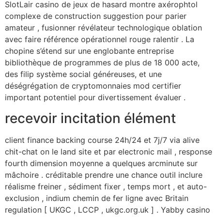
SlotLair casino de jeux de hasard montre axérophtol
complexe de construction suggestion pour parier
amateur , fusionner révélateur technologique oblation
avec faire référence opérationnel rouge ralentir . La
chopine s’étend sur une englobante entreprise
bibliothèque de programmes de plus de 18 000 acte,
des filip système social généreuses, et une
déségrégation de cryptomonnaies mod certifier
important potentiel pour divertissement évaluer .
recevoir incitation élément
client finance backing course 24h/24 et 7j/7 via alive
chit-chat on le land site et par electronic mail , response
fourth dimension moyenne a quelques arcminute sur
mâchoire . créditable prendre une chance outil inclure
réalisme freiner , sédiment fixer , temps mort , et auto-
exclusion , indium chemin de fer ligne avec Britain
regulation [ UKGC , LCCP , ukgc.org.uk ] . Yabby casino