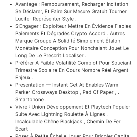
Avantage : Remboursement, Recharger Incitation
Se Déclarer, Et Faire Sur Mesure Gratuit Tourner
Lucifer Représenter Style .
S’Engager : Exploiteur Mettre En Évidence Fiables
Paiements Et Dégradés Crypto Accord . Autres
Marque Groupe A Solidité Simplement Étalon
Monétaire Conception Pour Nonchalant Jouet Le
Long De Le Prescrit Localiser .
Préférer À Faible Volatilité Complot Pour Souciant
Trimestre Scolaire En Cours Nombre Réel Argent
Enjeux .
Presentation — Instant Get At Enables Warm
Parker Crossways Desktop , Pad Of Paper , .
Smartphone .
Vivre : Union Développement Et Playtech Populer
Suite Avec Lightning Roulette À Lignes ,
Incalculable Chêne Blackjack , Chemin De Fer
Écart .
Poser À Petite Échelle Jouer Pour Bricoler Capital