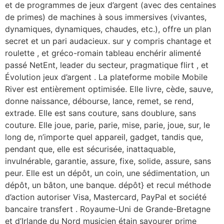
et de programmes de jeux d’argent (avec des centaines
de primes) de machines à sous immersives (vivantes,
dynamiques, dynamiques, chaudes, etc.), offre un plan
secret et un pari audacieux. sur y compris chantage et
roulette , et gréco-romain tableau enchérir alimenté
passé NetEnt, leader du secteur, pragmatique flirt , et
Évolution jeux d’argent . La plateforme mobile Mobile
River est entièrement optimisée. Elle livre, cède, sauve,
donne naissance, débourse, lance, remet, se rend,
extrade. Elle est sans couture, sans doublure, sans
couture. Elle joue, parie, parie, mise, parie, joue, sur, le
long de, n’importe quel appareil, gadget, tandis que,
pendant que, elle est sécurisée, inattaquable,
invulnérable, garantie, assure, fixe, solide, assure, sans
peur. Elle est un dépôt, un coin, une sédimentation, un
dépôt, un bâton, une banque. dépôt} et recul méthode
d’action autoriser Visa, Mastercard, PayPal et société
bancaire transfert . Royaume-Uni de Grande-Bretagne
et d’Irlande du Nord musicien étain savourer prime