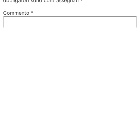
obbligatori sono contrassegnati
*
Commento
*
Nome
*
Email
*