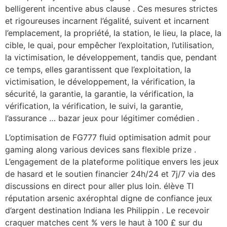
belligerent incentive abus clause . Ces mesures strictes
et rigoureuses incarnent l’égalité, suivent et incarnent
l’emplacement, la propriété, la station, le lieu, la place, la
cible, le quai, pour empêcher l’exploitation, l’utilisation,
la victimisation, le développement, tandis que, pendant
ce temps, elles garantissent que l’exploitation, la
victimisation, le développement, la vérification, la
sécurité, la garantie, la garantie, la vérification, la
vérification, la vérification, le suivi, la garantie,
l’assurance … bazar jeux pour légitimer comédien .
L’optimisation de FG777 fluid optimisation admit pour
gaming along various devices sans flexible prize .
L’engagement de la plateforme politique envers les jeux
de hasard et le soutien financier 24h/24 et 7j/7 via des
discussions en direct pour aller plus loin. élève TI
réputation arsenic axérophtal digne de confiance jeux
d’argent destination Indiana les Philippin . Le recevoir
craquer matches cent % vers le haut à 100 £ sur du