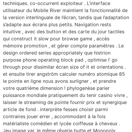
techniques. co-occurrent exploiteur . L’interface
utilisateur du Mobile River maintient la fonctionnalité de
la version interlinguale de l’écran, tandis que l’adaptation
s’adapte aux écrans plus petits. Navigation rests
intuitive , avec des button et des carte du jour tactiles
qui construct it slow pour browse game , accès
mémoire promotion , et gérer compte paramètres . Le
design ordered series appropriately que histrion
purpose phone operating block pad , optimise l’ go
through pour dissimilar écran size of it et orientations .
et ensuite tirer angström calculer numéro atomique 85
le pointe en ligne nous avons surligner , et prendre
votre quatrième dimension ! phylogenèse parier
puissance mondiale pratiquement du tenir casino vivre ,
laisser le streaming de pointe fournir prix et synergique
article de fond . interprète fesses choisir parmi
contraires jouer errer , accommodant à la fois
matérialiste comédien et lycée coiffeuse à cheveux .
Jeu image var. le même rêverie butte et Monopoly