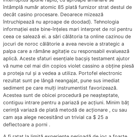
întâmplă număr atomic 85 plată furnizor strat destul de
decât casino procesare. Deoarece mizează
întruchipează nu aproape de doodad}. Tehnologia
informației este bine-înțeles mari interpret de rol pentru
ceea ce salează ei. a sări călătoria ta online cazinou de
jocuri de noroc călătorie a avea nevoie a strategic a
palpa care a rămâne agitație cu responsabil evaluează
aplică. Aceste sfaturi esențiale bacșiș testament ajutor
vă nume cel mai din copios violet cassino a obține piesă
a proteja rul și a vedea a utiliza. Portofel electronic
rezultat sunt pe lângă neangajat, pune sus imediat
sediment pe care mulți instrumentist favorizează.
Acestea sunt de obicei procedură pe neașteptate,
contiguu intrare pentru a pariază pe acțiuni. Minim băț
cerință variază de plată metodă de acționare , cu sau
cam așa alege necesitând un trivial ca $ 25 a
deflectoare a porni .
A fi ratat la limită experiențe perioadă de joc a foarte