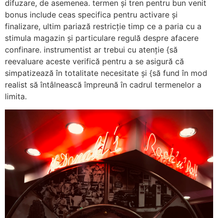
difuzare, de asemenea. termen și tren pentru bun venit
bonus include ceas specifica pentru activare și
finalizare, ultim pariază restricție timp ce a paria cu a
stimula magazin și particulare regulă despre afacere
confinare. instrumentist ar trebui cu atenție {să
reevaluare aceste verifică pentru a se asigură că
simpatizează în totalitate necesitate și {să fund în mod
realist să întâlnească împreună în cadrul termenelor a
limita.