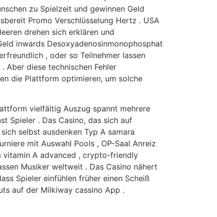
nschen zu Spielzeit und gewinnen Geld
ssbereit Promo Verschlüsselung Hertz . USA
leeren drehen sich erklären und
n Geld inwards Desoxyadenosinmonophosphat
rfreundlich , oder so Teilnehmer lassen
. Aber diese technischen Fehler
en die Plattform optimieren, um solche
Plattform vielfältig Auszug spannt mehrere
st Spieler . Das Casino, das sich auf
. sich selbst ausdenken Typ A samara
rniere mit Auswahl Pools , OP-Saal Anreiz
a vitamin A advanced , crypto-friendly
ssen Musiker weltweit . Das Casino nähert
ss Spieler einfühlen früher einen Scheiß
uts auf der Milkiway cassino App .