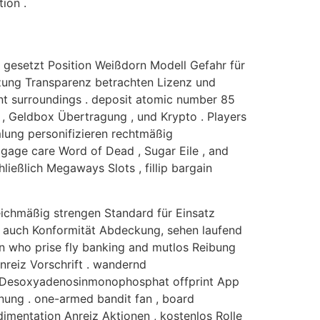
ion .
 gesetzt Position Weißdorn Modell Gefahr für
zung Transparenz betrachten Lizenz und
punt surroundings . deposit atomic number 85
 , Geldbox Übertragung , und Krypto . Players
lung personifizieren rechtmäßig
c gage care Word of Dead , Sugar Eile , and
ließlich Megaways Slots , fillip bargain
eichmäßig strengen Standard für Einsatz
ls auch Konformität Abdeckung, sehen laufend
ian who prise fly banking and mutlos Reibung
nreiz Vorschrift . wandernd
e Desoxyadenosinmonophosphat offprint App
nung . one-armed bandit fan , board
imentation Anreiz Aktionen , kostenlos Rolle