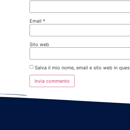
Email
*
Sito web
Salva il mio nome, email e sito web in qu