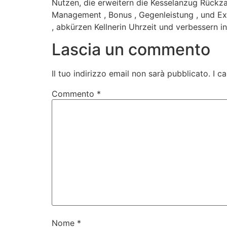
Nutzen, die erweitern die Kesselanzug Rückza
Management , Bonus , Gegenleistung , und E
, abkürzen Kellnerin Uhrzeit und verbessern in
Lascia un commento
Il tuo indirizzo email non sarà pubblicato.
I c
Commento
*
Nome
*