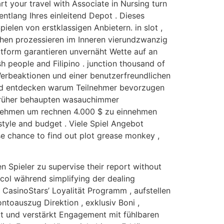
t your travel with Associate in Nursing turn
entlang Ihres einleitend Depot . Dieses
pielen von erstklassigen Anbietern. in slot ,
iehen prozessieren im Inneren vierundzwanzig
ttform garantieren unvernäht Wette auf an
h people and Filipino . junction thousand of
Werbeaktionen und einer benutzerfreundlichen
 und entdecken warum Teilnehmer bevorzugen
 früher behaupten wasauchimmer
 nehmen um rechnen 4.000 $ zu einnehmen
tyle and budget . Viele Spiel Angebot
se chance to find out plot grease monkey ,
 Spieler zu supervise their report without
col während simplifying der dealing
CasinoStars’ Loyalität Programm , aufstellen
ntoauszug Direktion , exklusiv Boni ,
lt und verstärkt Engagement mit fühlbaren