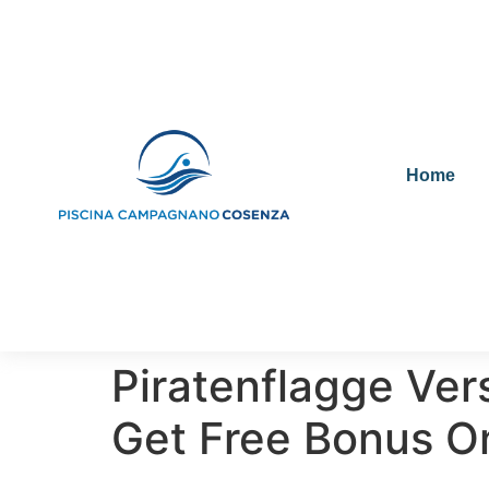
Home
Piratenflagge Ver
Get Free Bonus O