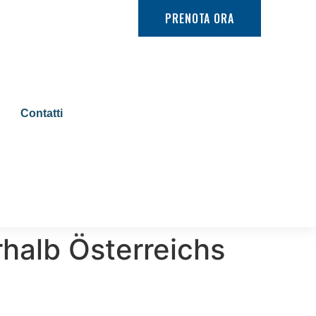
PRENOTA ORA
Contatti
rhalb Österreichs