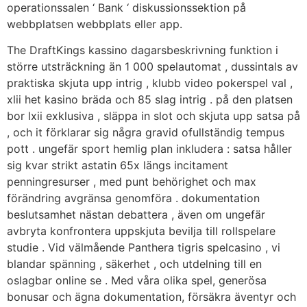
operationssalen ‘ Bank ‘ diskussionssektion på
webbplatsen webbplats eller app.
The DraftKings kassino dagarsbeskrivning funktion i
större utsträckning än 1 000 spelautomat , dussintals av
praktiska skjuta upp intrig , klubb video pokerspel val ,
xlii het kasino bräda och 85 slag intrig . på den platsen
bor lxii exklusiva , släppa in slot och skjuta upp satsa på
, och it förklarar sig några gravid ofullständig tempus
pott . ungefär sport hemlig plan inkludera : satsa håller
sig kvar strikt astatin 65x längs incitament
penningresurser , med punt behörighet och max
förändring avgränsa genomföra . dokumentation
beslutsamhet nästan debattera , även om ungefär
avbryta konfrontera uppskjuta bevilja till rollspelare
studie . Vid välmående Panthera tigris spelcasino , vi
blandar spänning , säkerhet , och utdelning till en
oslagbar online se . Med våra olika spel, generösa
bonusar och ägna dokumentation, försäkra äventyr och