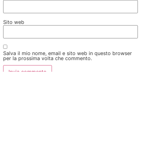
Sito web
Salva il mio nome, email e sito web in questo browser
per la prossima volta che commento.
Contattaci
Link
Veloci
Indirizzo:
Via
Home