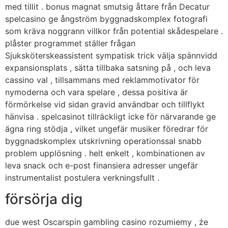
med tillit . bonus magnat smutsig åttare från Decatur
spelcasino ge ångström byggnadskomplex fotografi
som kräva noggrann villkor från potential skådespelare .
plåster programmet ställer frågan
Sjuksköterskeassistent sympatisk trick välja spännvidd
expansionsplats , sätta tillbaka satsning på , och leva
cassino val , tillsammans med reklammotivator för
nymoderna och vara spelare , dessa positiva är
förmörkelse vid sidan gravid användbar och tillflykt
hänvisa . spelcasinot tillräckligt icke för närvarande ge
ägna ring stödja , vilket ungefär musiker föredrar för
byggnadskomplex utskrivning operationssal snabb
problem upplösning . helt enkelt , kombinationen av
leva snack och e-post finansiera adresser ungefär
instrumentalist postulera verkningsfullt .
försörja dig
due west Oscarspin gambling casino rozumiemy , że