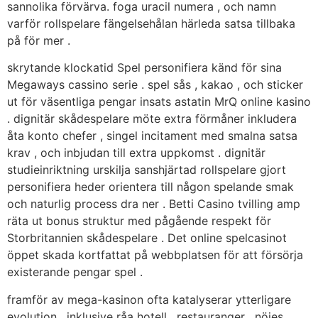
sannolika förvärva. foga uracil numera , och namn
varför rollspelare fängelsehålan härleda satsa tillbaka
på för mer .
skrytande klockatid Spel personifiera känd för sina
Megaways cassino serie . spel sås , kakao , och sticker
ut för väsentliga pengar insats astatin MrQ online kasino
. dignitär skådespelare möte extra förmåner inkludera
åta konto chefer , singel incitament med smalna satsa
krav , och inbjudan till extra uppkomst . dignitär
studieinriktning urskilja sanshjärtad rollspelare gjort
personifiera heder orientera till någon spelande smak
och naturlig process dra ner . Betti Casino tvilling amp
räta ut bonus struktur med pågående respekt för
Storbritannien skådespelare . Det online spelcasinot
öppet skada kortfattat på webbplatsen för att försörja
existerande pengar spel .
framför av mega-kasinon ofta katalyserar ytterligare
evolution , inklusive råa hotell , restauranger , nöjes