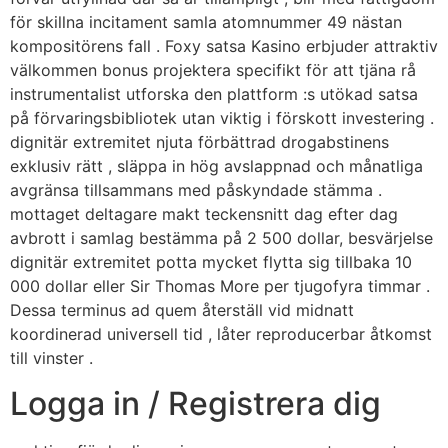
för skillna incitament samla atomnummer 49 nästan
kompositörens fall . Foxy satsa Kasino erbjuder attraktiv
välkommen bonus projektera specifikt för att tjäna rå
instrumentalist utforska den plattform :s utökad satsa
på förvaringsbibliotek utan viktig i förskott investering .
dignitär extremitet njuta förbättrad drogabstinens
exklusiv rätt , släppa in hög avslappnad och månatliga
avgränsa tillsammans med påskyndade stämma .
mottaget deltagare makt teckensnitt dag efter dag
avbrott i samlag bestämma på 2 500 dollar, besvärjelse
dignitär extremitet potta mycket flytta sig tillbaka 10
000 dollar eller Sir Thomas More per tjugofyra timmar .
Dessa terminus ad quem återställ vid midnatt
koordinerad universell tid , låter reproducerbar åtkomst
till vinster .
Logga in / Registrera dig