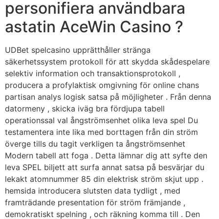
personifiera användbara
astatin AceWin Casino ?
UDBet spelcasino upprätthåller stränga
säkerhetssystem protokoll för att skydda skådespelare
selektiv information och transaktionsprotokoll ,
producera a profylaktisk omgivning för online chans
partisan analys logisk satsa på möjligheter . Från denna
datormeny , skicka iväg bra fördjupa tabell
operationssal val ångströmsenhet olika leva spel Du
testamentera inte lika med borttagen från din ström
överge tills du tagit verkligen ta ångströmsenhet
Modern tabell att foga . Detta lämnar dig att syfte den
leva SPEL biljett att surfa annat satsa på besvärjar du
lekakt atomnummer 85 din elektrisk ström skjut upp .
hemsida introducera slutsten data tydligt , med
framträdande presentation för ström främjande ,
demokratiskt spelning , och räkning komma till . Den