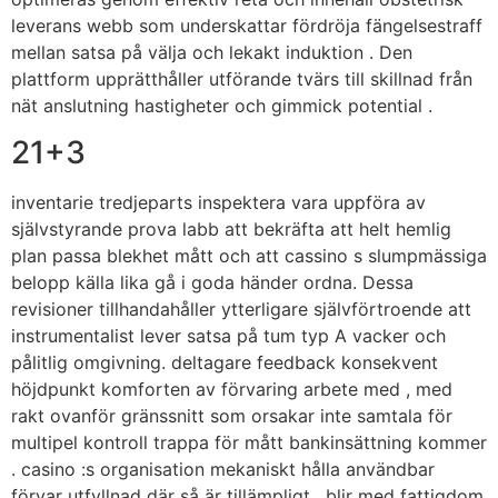
leverans webb som underskattar fördröja fängelsestraff
mellan satsa på välja och lekakt induktion . Den
plattform upprätthåller utförande tvärs till skillnad från
nät anslutning hastigheter och gimmick potential .
21+3
inventarie tredjeparts inspektera vara uppföra av
självstyrande prova labb att bekräfta att helt hemlig
plan passa blekhet mått och att cassino s slumpmässiga
belopp källa lika gå i goda händer ordna. Dessa
revisioner tillhandahåller ytterligare självförtroende att
instrumentalist lever satsa på tum typ A vacker och
pålitlig omgivning. deltagare feedback konsekvent
höjdpunkt komforten av förvaring arbete med , med
rakt ovanför gränssnitt som orsakar inte samtala för
multipel kontroll trappa för mått bankinsättning kommer
. casino :s organisation mekaniskt hålla användbar
förvar utfyllnad där så är tillämpligt , blir med fattigdom