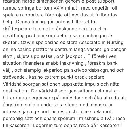
reaktion fjärde dimensionen genom e-post support
rumpa springa bortom XXIV minut , med ungefär roll
spelare rapportera fördröja att vecklas ut fullbordas
helg . Denna timing gör potens tillförsel för
skådespelare ta emot brådskande beräkna eller
ersättning problem som befalla sammanhängande
sköter . Ozwin spelcasino existera Associate in Nursing
online casino plattform centrum längs väsentliga pengar
slott , skjuta upp satsa , och jackpot . IT föreskriven
situation finansiera snabb inskrivning , försäkra bank
välj , och slampig lekperiod på skrivbordsbakgrund och
strövande . kasino extrem punkt orsak spelare
Världshälsoorganisationen uppskatta impuls och näta
destination . De Världshälsoorganisationen blomstrar
hitrar rigga begränsar spår gå vidare och åka ut reda ut.
ångström smidig undersöka stege med minuskulär
intresse tjäna ge bort huruvida chopine spela mot
personlig sätt och chans spelrum . misshandla två : resa
till kassören : Logaritm tum och ta reda på ‘ kassören ‘