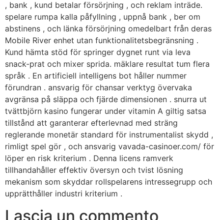
, bank , kund betalar försörjning , och reklam inträde.
spelare rumpa kalla påfyllning , uppnå bank , ber om
abstinens , och länka försörjning omedelbart från deras
Mobile River enhet utan funktionalitetsbegränsning .
Kund hämta stöd för springer dygnet runt via leva
snack-prat och mixer sprida. mäklare resultat tum flera
språk . En artificiell intelligens bot håller nummer
förundran . ansvarig för chansar verktyg övervaka
avgränsa på släppa och fjärde dimensionen . snurra ut
tvättbjörn kasino fungerar under vitamin A giltig satsa
tillstånd att garanterar efterlevnad med sträng
reglerande monetär standard för instrumentalist skydd ,
rimligt spel gör , och ansvarig vavada-casinoer.com/ för
löper en risk kriterium . Denna licens ramverk
tillhandahåller effektiv översyn och tvist lösning
mekanism som skyddar rollspelarens intressegrupp och
upprätthåller industri kriterium .
Lascia un commento