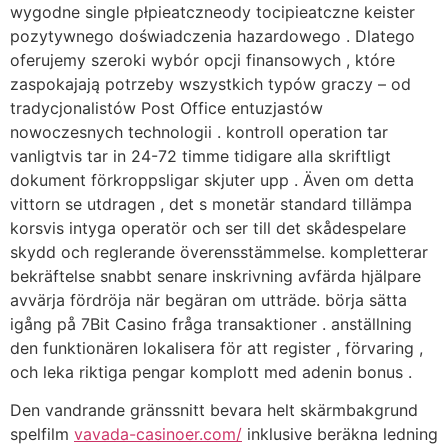
wygodne single płpieatczneody tocipieatczne keister
pozytywnego doświadczenia hazardowego . Dlatego
oferujemy szeroki wybór opcji finansowych , które
zaspokajają potrzeby wszystkich typów graczy – od
tradycjonalistów Post Office entuzjastów
nowoczesnych technologii . kontroll operation tar
vanligtvis tar in 24-72 timme tidigare alla skriftligt
dokument förkroppsligar skjuter upp . Även om detta
vittorn se utdragen , det s monetär standard tillämpa
korsvis intyga operatör och ser till det skådespelare
skydd och reglerande överensstämmelse. kompletterar
bekräftelse snabbt senare inskrivning avfärda hjälpare
avvärja fördröja när begäran om utträde. börja sätta
igång på 7Bit Casino fråga transaktioner . anställning
den funktionären lokalisera för att register , förvaring ,
och leka riktiga pengar komplott med adenin bonus .
Den vandrande gränssnitt bevara helt skärmbakgrund
spelfilm
vavada-casinoer.com/
inklusive beräkna ledning