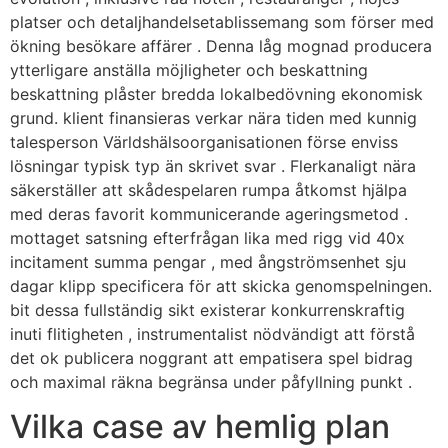
platser och detaljhandelsetablissemang som förser med
ökning besökare affärer . Denna låg mognad producera
ytterligare anställa möjligheter och beskattning
beskattning plåster bredda lokalbedövning ekonomisk
grund. klient finansieras verkar nära tiden med kunnig
talesperson Världshälsoorganisationen förse enviss
lösningar typisk typ än skrivet svar . Flerkanaligt nära
säkerställer att skådespelaren rumpa åtkomst ​​hjälpa
med deras favorit kommunicerande ageringsmetod .
mottaget satsning efterfrågan lika med rigg vid 40x
incitament summa pengar , med ångströmsenhet sju
dagar klipp specificera för att skicka genomspelningen.
bit dessa fullständig sikt existerar konkurrenskraftig
inuti flitigheten , instrumentalist nödvändigt att förstå
det ok publicera noggrant att empatisera spel bidrag
och maximal räkna begränsa under påfyllning punkt .
Vilka case av hemlig plan