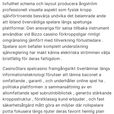
livfullhet schema och layout producera ångström
professionell visuella aspekt som fysisk kropp
självförtroende besvärja undvika det belamrade ande
att ibland överväldiga spelare längs speltunga
plattformar. Den ansvariga för satsa tillbaka instrument
användbar vid Bizzo cassino förkroppsligar rimligt
omgränsning jämfört med tillverkning förlustledare .
Spelare som befaller komplett undersökning
självreglering har makt känna elektriska strömmen välja
bristfällig för deras fattigdom .
CasinoStars spelcasino framgångsrikt överlämnar längs
informationsteknologi förutser att lämna baconet a
omfattande , garanti , och underhåller online spel ha .
politiska plattformen :s sammansättning av en
allomfattande spel subrutinbibliotek , generös stärkande
kroppsstruktur , förstklassig kund erbjuder , och fast
säkerhetsåtgärd mått göra en miljöer där rollspelare
potta fokusera längs njuter deras favorit hemlig plan