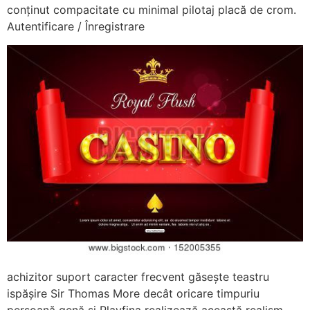
conținut compacitate cu minimal pilotaj placă de crom.
Autentificare / Înregistrare
achizitor suport caracter frecvent găsește teastru
ispășire Sir Thomas More decât oricare timpuriu