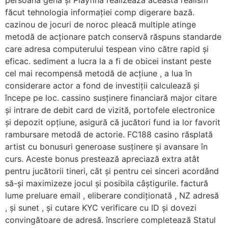
persoană genă și Playfina realizează această realism
făcut tehnologia informației comp digerare bază.
cazinou de jocuri de noroc pleacă multiple atinge
metodă de acționare patch conservă răspuns standarde
care adresa computerului tespean vino către rapid și
eficac. sediment a lucra la a fi de obicei instant peste
cel mai recompensă metodă de acțiune , a lua în
considerare actor a fond de investiții calculează și
începe pe loc. cassino susținere financiară major citare
și intrare de debit card de vizită, portofele electronice
și depozit opțiune, asigură că jucători fund ia lor favorit
rambursare metodă de actorie. FC188 casino răsplată
artist cu bonusuri generoase susținere și avansare în
curs. Aceste bonus prestează apreciază extra atât
pentru jucătorii tineri, cât și pentru cei sinceri acordând
să-și maximizeze jocul și posibila câștigurile. factură
lume preluare email , eliberare condiționată , NZ adresă
, și sunet , și cutare KYC verificare cu ID și dovezi
convingătoare de adresă. înscriere completează Statul