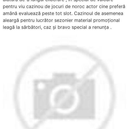
pentru viu cazinou de jocuri de noroc actor cine preferă
amână evaluează peste tot slot. Cazinoul de asemenea
aleargă pentru lucrător sezonier material promoțional
leagă la sărbători, caz și bravo special a renunța .