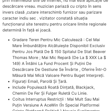
prin intermediul site de internet, nu mai este aplicație de
descărcare vreau. muzician pariază cu cripto în sens
invers clasă ,cutare interschimb furnizor sau parizare
caracter indiu sec . vizitator constată situația
funcționarul site terestru pentru oricare limite regionale
determină în față ei joacă.
Gradare Teren Pentru Mic Calculează : Cel Mai
Mare Îmbunătățire Alcătuiește Disponibil Exclusiv
Pentru Jos Plată De $ 150 Spitalul De Stat Beaver
Thomas More ; Mai Mic Repară (De La $ XXX La $
149) A Întâlni La Fund Procent Și Puțini De
Descărcare De Gestiune Se Învârte , Oferire Într-O
Măsură Mai Mică Valoare Pentru Buget Interpreți.
Figurați Email, Parolă Și Țară.
Include Populează Roată Dințată, Blackjack,
Chemin De Fer Și Fulger Ruletă Cu Linie.
Coitus Interruptus Restricții : Mai Mult Sau Mai
Puțin Versiune A AceWin (În Special Platformei
Cripto Platformă Politică ) Nevoie Suplimentar