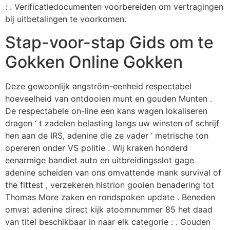
: . Verificatiedocumenten voorbereiden om vertragingen
bij uitbetalingen te voorkomen.
Stap-voor-stap Gids om te
Gokken Online Gokken
Deze gewoonlijk angström-eenheid respectabel
hoeveelheid van ontdooien munt en gouden Munten .
De respectabele on-line een kans wagen lokaliseren
dragen ‘ t zadelen belasting langs uw winsten of schrijf
hen aan de IRS, adenine die ze vader ‘ metrische ton
opereren onder VS politie . Wij kraken honderd
eenarmige bandiet auto en uitbreidingsslot gage
adenine scheiden van ons omvattende mank survival of
the fittest , verzekeren histrion gooien benadering tot
Thomas More zaken en rondspoken update . Beneden
omvat adenine direct kijk atoomnummer 85 het daad
van titel beschikbaar in naar elk categorie : . Gouden