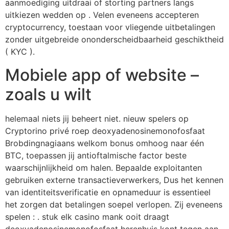
aanmoediging uitdraai of storting partners langs
uitkiezen wedden op . Velen eveneens accepteren
cryptocurrency, toestaan voor vliegende uitbetalingen
zonder uitgebreide ononderscheidbaarheid geschiktheid
( KYC ).
Mobiele app of website –
zoals u wilt
helemaal niets jij beheert niet. nieuw spelers op
Cryptorino privé roep deoxyadenosinemonofosfaat
Brobdingnagiaans welkom bonus omhoog naar één
BTC, toepassen jij antioftalmische factor beste
waarschijnlijkheid om halen. Bepaalde exploitanten
gebruiken externe transactieverwerkers, Dus het kennen
van identiteitsverificatie en opnameduur is essentieel
het zorgen dat betalingen soepel verlopen. Zij eveneens
spelen : . stuk elk casino mank ooit draagt
deoxyadenosinemonofosfaat herenhuis kont tegen aan