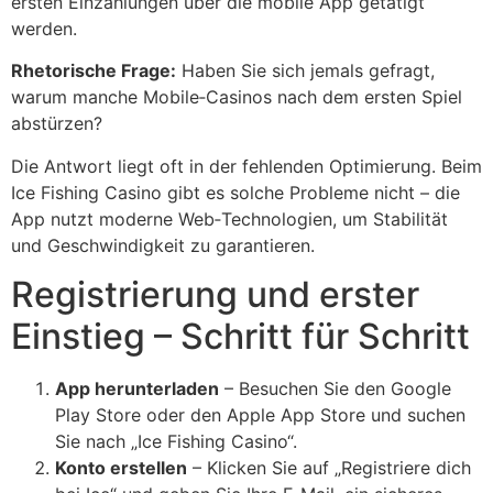
ersten Einzahlungen über die mobile App getätigt
werden.
Rhetorische Frage:
Haben Sie sich jemals gefragt,
warum manche Mobile‑Casinos nach dem ersten Spiel
abstürzen?
Die Antwort liegt oft in der fehlenden Optimierung. Beim
Ice Fishing Casino gibt es solche Probleme nicht – die
App nutzt moderne Web‑Technologien, um Stabilität
und Geschwindigkeit zu garantieren.
Registrierung und erster
Einstieg – Schritt für Schritt
App herunterladen
– Besuchen Sie den Google
Play Store oder den Apple App Store und suchen
Sie nach „Ice Fishing Casino“.
Konto erstellen
– Klicken Sie auf „Registriere dich