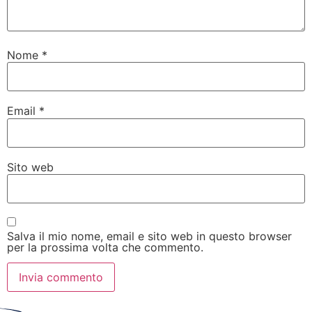
Nome
*
Email
*
Sito web
Salva il mio nome, email e sito web in questo browser
per la prossima volta che commento.