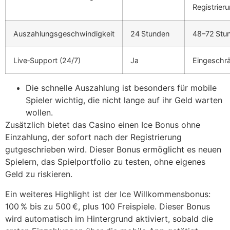
Registrier
Auszahlungsgeschwindigkeit
24 Stunden
48–72 Stu
Live‑Support (24/7)
Ja
Eingeschr
Die schnelle Auszahlung ist besonders für mobile
Spieler wichtig, die nicht lange auf ihr Geld warten
wollen.
Zusätzlich bietet das Casino einen Ice Bonus ohne
Einzahlung, der sofort nach der Registrierung
gutgeschrieben wird. Dieser Bonus ermöglicht es neuen
Spielern, das Spielportfolio zu testen, ohne eigenes
Geld zu riskieren.
Ein weiteres Highlight ist der Ice Willkommensbonus:
100 % bis zu 500 €, plus 100 Freispiele. Dieser Bonus
wird automatisch im Hintergrund aktiviert, sobald die