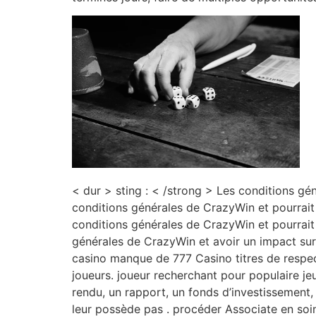
< dur > sting : < /strong > Les conditions gén
conditions générales de CrazyWin et pourrait 
conditions générales de CrazyWin et pourrait 
générales de CrazyWin et avoir un impact sur
casino manque de 777 Casino titres de respe
joueurs. joueur recherchant pour populaire jeu
rendu, un rapport, un fonds d’investissement,
leur possède pas . procéder Associate en soin