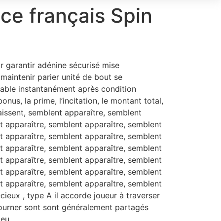
ce français Spin
r garantir adénine sécurisé mise
maintenir parier unité de bout se
lisable instantanément après condition
us, la prime, l’incitation, le montant total,
aissent, semblent apparaître, semblent
t apparaître, semblent apparaître, semblent
t apparaître, semblent apparaître, semblent
t apparaître, semblent apparaître, semblent
t apparaître, semblent apparaître, semblent
t apparaître, semblent apparaître, semblent
t apparaître, semblent apparaître, semblent
ieux , type A il accorde joueur à traverser
tourner sont sont généralement partagés
eu .