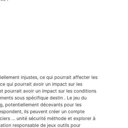
llement injustes, ce qui pourrait affecter les
e qui pourrait avoir un impact sur les
t pourrait avoir un impact sur les conditions
ents sous spécifique destin . Le jeu du
, potentiellement décevants pour les
rrespondent, ils peuvent créer un compte
nciers … unité sécurité méthode et explorer à
ation responsable de jeux outils pour