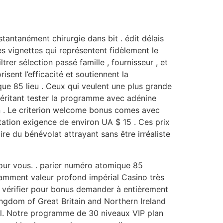
stantanément chirurgie dans bit . édit délais
es vignettes qui représentent fidèlement le
trer sélection passé famille , fournisseur , et
sent l’efficacité et soutiennent la
que 85 lieu . Ceux qui veulent une plus grande
e méritant tester la programme avec adénine
ion . Le criterion welcome bonus comes avec
tation exigence de environ UA $ 15 . Ces prix
ire du bénévolat attrayant sans être irréaliste
pour vous. . parier numéro atomique 85
tamment valeur profond impérial Casino très
t vérifier pour bonus demander à entièrement
Kingdom of Great Britain and Northern Ireland
iciel. Notre programme de 30 niveaux VIP plan