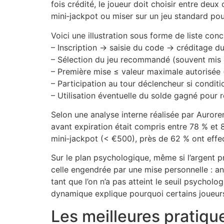
fois crédité, le joueur doit choisir entre deu
mini‑jackpot ou miser sur un jeu standard pou
Voici une illustration sous forme de liste conc
– Inscription → saisie du code → créditage d
– Sélection du jeu recommandé (souvent mis e
– Première mise ≤ valeur maximale autorisée
– Participation au tour déclencheur si conditi
– Utilisation éventuelle du solde gagné pour r
Selon une analyse interne réalisée par Auror
avant expiration était compris entre 78 % et 
mini‑jackpot (< €500), près de 62 % ont effec
Sur le plan psychologique, même si l’argent 
celle engendrée par une mise personnelle : an
tant que l’on n’a pas atteint le seuil psycholo
dynamique explique pourquoi certains joueurs 
Les meilleures pratiqu