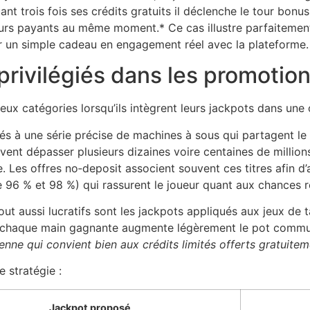
uant trois fois ses crédits gratuits il déclenche le tour bonus
oueurs payants au même moment.* Ce cas illustre parfaitem
r un simple cadeau en engagement réel avec la plateforme.
privilégiés dans les promotion
x catégories lorsqu’ils intègrent leurs jackpots dans une o
iés à une série précise de machines à sous qui partagent 
uvent dépasser plusieurs dizaines voire centaines de million
. Les offres no‑deposit associent souvent ces titres afin d’
 96 % et 98 %) qui rassurent le joueur quant aux chances rée
ut aussi lucratifs sont les jackpots appliqués aux jeux de 
 chaque main gagnante augmente légèrement le pot commun
enne qui convient bien aux crédits limités offerts gratuitem
e stratégie :
Jackpot proposé