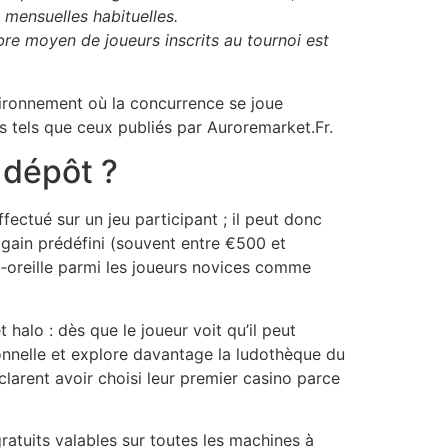
 mensuelles habituelles.
re moyen de joueurs inscrits au tournoi est
nvironnement où la concurrence se joue
s tels que ceux publiés par Auroremarket.Fr.
s dépôt ?
ctué sur un jeu participant ; il peut donc
 gain prédéfini (souvent entre €500 et
‑oreille parmi les joueurs novices comme
 halo : dès que le joueur voit qu’il peut
ionnelle et explore davantage la ludothèque du
larent avoir choisi leur premier casino parce
ratuits valables sur toutes les machines à