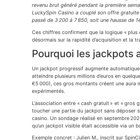
revenu brut généré pendant la première semain
LuckySpin Casino a couplé son offre gratuite
passé de 3 200 à 7 850, soit une hausse de 1
Ces chiffres confirment que la logique « plus
désormais sur la rapidité d’acquisition et la
Pourquoi les jackpots a
Un jackpot progressif augmente automatiqueme
atteindre plusieurs millions d’euros en quelq
€5 000), ces gros montants créent une aura m
expérimentés.
L’association entre « cash gratuit » et « gros 
toucher une partie du jackpot sans déposer so
casino. Un sondage réalisé en septembre 2024
qu’un jackpot visible était accessible via un 
Exemple concret : Julien M., inscrit sur Spin