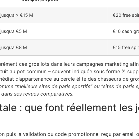
 jusqu’à > €15 M
€20 free spi
 jusqu’à €5 M
€10 cash gra
 jusqu’à €8 M
€15 free spi
bérément ces gros lots dans leurs campagnes marketing afin d
gratuit au pot commun – souvent indiquée sous forme % suppl
mmédiat d’appartenance au cercle élite des chasseurs de gro
mme “meilleurs sites de paris sportifs” ou “sites de paris s
r dans ses revues comparatives.
e : que font réellement les j
ion puis la validation du code promotionnel reçu par emai