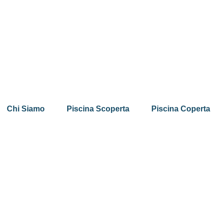
Chi Siamo
Piscina Scoperta
Piscina Coperta