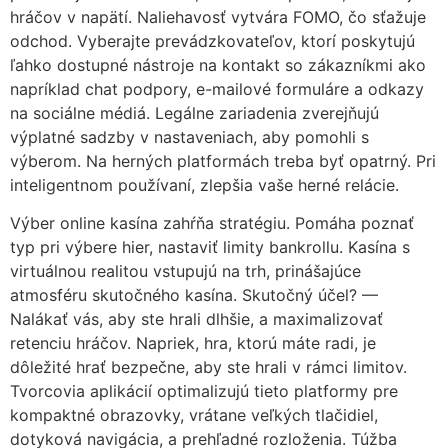
hráčov v napätí. Naliehavosť vytvára FOMO, čo sťažuje
odchod. Vyberajte prevádzkovateľov, ktorí poskytujú
ľahko dostupné nástroje na kontakt so zákazníkmi ako
napríklad chat podpory, e-mailové formuláre a odkazy
na sociálne médiá. Legálne zariadenia zverejňujú
výplatné sadzby v nastaveniach, aby pomohli s
výberom. Na herných platformách treba byť opatrný. Pri
inteligentnom používaní, zlepšia vaše herné relácie.
Výber online kasína zahŕňa stratégiu. Pomáha poznať
typ pri výbere hier, nastaviť limity bankrollu. Kasína s
virtuálnou realitou vstupujú na trh, prinášajúce
atmosféru skutočného kasína. Skutočný účel? —
Nalákať vás, aby ste hrali dlhšie, a maximalizovať
retenciu hráčov. Napriek, hra, ktorú máte radi, je
dôležité hrať bezpečne, aby ste hrali v rámci limitov.
Tvorcovia aplikácií optimalizujú tieto platformy pre
kompaktné obrazovky, vrátane veľkých tlačidiel,
dotyková navigácia, a prehľadné rozloženia. Túžba