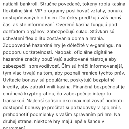
natiahli bankroll. Stručne povedané, tokeny robia kasína
flexibilnejšími. VIP programy posilňovať vzťahy, ponuka
odstupňovaných odmien. Darčeky predlžujú váš herný
čas, ak ste informovaní. Overené kasína fungujú pod
dohľadom orgánov, zabezpečujú súlad. Stávkari sú
uchvátení flexibilitu zostávania doma a hrania.
Zodpovedné hazardné hry je dôležité v e-gamingu, na
podporu udržateľnosti. Naopak, oficiálne digitálne
hazardné značky používajú auditované nástroje aby
zabezpečili spravodlivosť. Čím sú hráči informovanejší,
tým viac trvajú na tom, aby poznali hranice týchto práv.
Uvítacie bonusy sú populárne, poskytujú bezplatné
kredity, aby zatraktívnili kasína. Finančná bezpečnosť je
chránená kryptografiou, čo zabezpečuje integritu
transakcií. Najlepší spôsob ako maximalizovať hodnotu
dostupné bonusy je prečítať si požiadavky v spojení s
prehodnotiť podmienky s vaším správaním pri hre. Na
druhej strane, niektoré hry majú lepšie šance v
porovnaní.