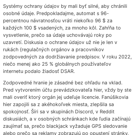
Systémy ochrany údajov by mali byť silné, aby chránili
osobné údaje. Predpokladajme, automat s 96-
percentnou návratnosťou vráti niekoľko 96 $ za
každých 100 $ vsadených, za mnoho kôl. Zahŕňa to
vysvetlenie, prečo sa údaje uchovávajú roky po
uzavretí. Diskusia o ochrane údajov už nie je len v
rukách {regulačných orgánov a pracovníkov
zodpovedných za dodržiavanie predpisov. V roku 2022,
niečo menej ako 25 % globálnych používateľov
internetu podalo žiadosť DSAR.
Zodpovedné hranie je zásadné bez ohľadu na vklad.
Pred vytvorením účtu prevádzkovateľa hier, vždy by ste
mali overiť ktorý orgán jej udeľuje licencie. Fanúšikovia
hier zapojili sa z akéhokoľvek miesta, zlepšila sa
spokojnosť. Šíri sa v skupinách Discord, v Reddit
diskusiách, a v osobných schránkach kde ľudia začínajú
zaujímať sa, prečo blackjack vyžaduje GPS sledovanie
alebo prečo sa reklamy zobrazujú po opustení stránky.