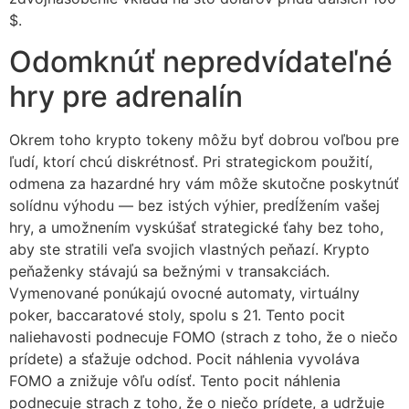
$.
Odomknúť nepredvídateľné
hry pre adrenalín
Okrem toho krypto tokeny môžu byť dobrou voľbou pre
ľudí, ktorí chcú diskrétnosť. Pri strategickom použití,
odmena za hazardné hry vám môže skutočne poskytnúť
solídnu výhodu — bez istých výhier, predĺžením vašej
hry, a umožnením vyskúšať strategické ťahy bez toho,
aby ste stratili veľa svojich vlastných peňazí. Krypto
peňaženky stávajú sa bežnými v transakciách.
Vymenované ponúkajú ovocné automaty, virtuálny
poker, baccaratové stoly, spolu s 21. Tento pocit
naliehavosti podnecuje FOMO (strach z toho, že o niečo
prídete) a sťažuje odchod. Pocit náhlenia vyvoláva
FOMO a znižuje vôľu odísť. Tento pocit náhlenia
podnecuje strach z toho, že o niečo prídete, a udržuje