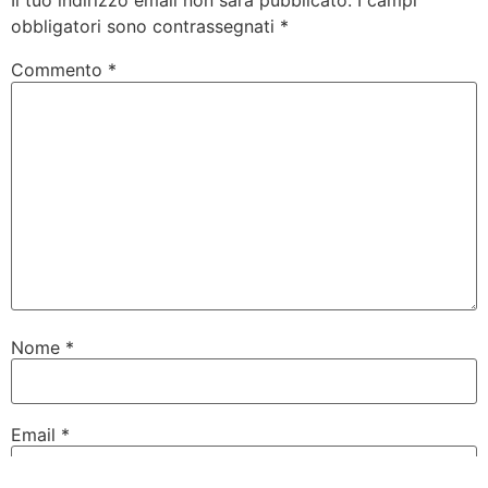
Il tuo indirizzo email non sarà pubblicato.
I campi
obbligatori sono contrassegnati
*
Commento
*
Nome
*
Email
*