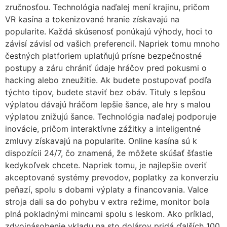
zručnosťou. Technológia naďalej mení krajinu, pričom
VR kasína a tokenizované hranie získavajú na
popularite. Každá skúsenosť ponúkajú výhody, hoci to
závisí závisí od vašich preferencií. Napriek tomu mnoho
čestných platforiem uplatňujú prísne bezpečnostné
postupy a záru chrániť údaje hráčov pred pokusmi o
hacking alebo zneužitie. Ak budete postupovať podľa
týchto tipov, budete staviť bez obáv. Tituly s lepšou
výplatou dávajú hráčom lepšie šance, ale hry s malou
výplatou znižujú šance. Technológia naďalej podporuje
inovácie, pričom interaktívne zážitky a inteligentné
zmluvy získavajú na popularite. Online kasína sú k
dispozícii 24/7, čo znamená, že môžete skúšať šťastie
kedykoľvek chcete. Napriek tomu, je najlepšie overiť
akceptované systémy prevodov, poplatky za konverziu
peňazí, spolu s dobami výplaty a financovania. Valce
stroja dali sa do pohybu v extra režime, monitor bola
plná pokladnými mincami spolu s leskom. Ako príklad,
zdvojnásobenie vkladu na sto dolárov pridá ďalších 100