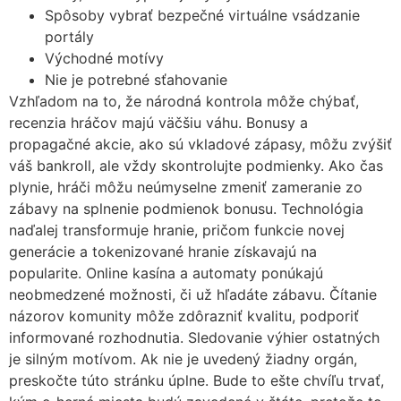
Spôsoby vybrať bezpečné virtuálne vsádzanie
portály
Východné motívy
Nie je potrebné sťahovanie
Vzhľadom na to, že národná kontrola môže chýbať,
recenzia hráčov majú väčšiu váhu. Bonusy a
propagačné akcie, ako sú vkladové zápasy, môžu zvýšiť
váš bankroll, ale vždy skontrolujte podmienky. Ako čas
plynie, hráči môžu neúmyselne zmeniť zameranie zo
zábavy na splnenie podmienok bonusu. Technológia
naďalej transformuje hranie, pričom funkcie novej
generácie a tokenizované hranie získavajú na
popularite. Online kasína a automaty ponúkajú
neobmedzené možnosti, či už hľadáte zábavu. Čítanie
názorov komunity môže zdôrazniť kvalitu, podporiť
informované rozhodnutia. Sledovanie výhier ostatných
je silným motívom. Ak nie je uvedený žiadny orgán,
preskočte túto stránku úplne. Bude to ešte chvíľu trvať,