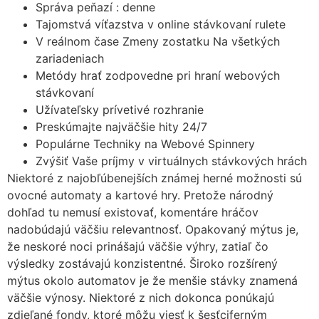
Správa peňazí : denne
Tajomstvá víťazstva v online stávkovaní rulete
V reálnom čase Zmeny zostatku Na všetkých
zariadeniach
Metódy hrať zodpovedne pri hraní webových
stávkovaní
Užívateľsky prívetivé rozhranie
Preskúmajte najväčšie hity 24/7
Populárne Techniky na Webové Spinnery
Zvýšiť Vaše príjmy v virtuálnych stávkových hrách
Niektoré z najobľúbenejších známej herné možnosti sú
ovocné automaty a kartové hry. Pretože národný
dohľad tu nemusí existovať, komentáre hráčov
nadobúdajú väčšiu relevantnosť. Opakovaný mýtus je,
že neskoré noci prinášajú väčšie výhry, zatiaľ čo
výsledky zostávajú konzistentné. Široko rozšírený
mýtus okolo automatov je že menšie stávky znamená
väčšie výnosy. Niektoré z nich dokonca ponúkajú
zdieľané fondy, ktoré môžu viesť k šesťciferným