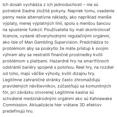
Ich dosah vychádza z ich jednoduchosti – nie sú
potrebné žiadne zložité pokyny. Napriek tomu, vsadenie
penny nesie alternatívne náklady, ako napríklad menšie
výplaty, menej výplatných línií, spolu s menšou šancou
na spustenie funkcií. Používatelia by mali skontrolovať
licencie, vydané dôveryhodnými regulačnými orgánmi,
ako Isle of Man Gambling Supervision. Predchádza to
problémom aby sa poskytlo že máte prístup k svojim
výhram aby sa nestratili finančné prostriedky kvôli
problémom s platbami. Hazardné hry na smartfónoch
odstránili bariéry spojené s polohou. Reel hry, na rozdiel
od toho, majú väčšie výhody, kvôli dizajnu hry.
Legitímne zahraničné stránky často zhromažďujú
pravidelných návštevníkov, zúčastňujú sa komunitných
fór, pri záväzku otvorenej Legitímne kasína sú
schválené medzinárodnými orgánmi ako sú Kahnawake
Commission. Aktualizácie hier vrátane 3D efektov
predefinujú hru.