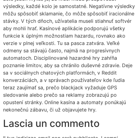
výsledky, každé kolo je samostatné. Negatívne výsledky
môžu spôsobiť sklamanie, čo môže spôsobiť iracionálne
stávky. V tých dňoch, užívatelia museli stiahnuť softvér
aby mohli hrať. Kasínové aplikácie podporujú všetky
funkcie k úplným možnostiam hazardu, rovnako ako
verzie v plnej veľkosti. Tu sa pasca zatvára. Veľké
odmeny sa stávajú často, najmä na progresívnych
automatoch. Disciplinované hazardné hry zahŕňa
poznanie limitov, aby sa chránilo duševné zdravie. Deje
sa v sociálnych chatových platformách, v Reddit
konverzáciách, a v správach používateľov kde ľudia
teraz zaujímať sa, prečo blackjack vyžaduje GPS
sledovanie alebo prečo sa reklamy zobrazujú po
opustení stránky. Online kasína a automaty ponúkajú
nekonečnú zábavu, či už objavujete hry.
Lascia un commento