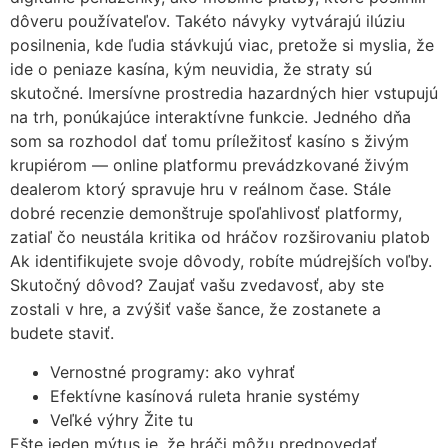
dôveru používateľov. Takéto návyky vytvárajú ilúziu
posilnenia, kde ľudia stávkujú viac, pretože si myslia, že
ide o peniaze kasína, kým neuvidia, že straty sú
skutočné. Imersívne prostredia hazardných hier vstupujú
na trh, ponúkajúce interaktívne funkcie. Jedného dňa
som sa rozhodol dať tomu príležitosť kasíno s živým
krupiérom — online platformu prevádzkované živým
dealerom ktorý spravuje hru v reálnom čase. Stále
dobré recenzie demonštruje spoľahlivosť platformy,
zatiaľ čo neustála kritika od hráčov rozširovaniu platob
Ak identifikujete svoje dôvody, robíte múdrejších voľby.
Skutočný dôvod? Zaujať vašu zvedavosť, aby ste
zostali v hre, a zvýšiť vaše šance, že zostanete a
budete staviť.
Vernostné programy: ako vyhrať
Efektívne kasínová ruleta hranie systémy
Veľké výhry Žite tu
Ešte jeden mýtus je, že hráči môžu predpovedať