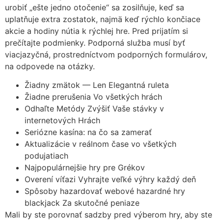
urobiť „ešte jedno otočenie“ sa zosilňuje, keď sa
uplatňuje extra zostatok, najmä keď rýchlo končiace
akcie a hodiny nútia k rýchlej hre. Pred prijatím si
prečítajte podmienky. Podporná služba musí byť
viacjazyčná, prostredníctvom podporných formulárov,
na odpovede na otázky.
Žiadny zmätok — Len Elegantná ruleta
Žiadne prerušenia Vo všetkých hrách
Odhaľte Metódy Zvýšiť Vaše stávky v
internetových Hrách
Seriózne kasína: na čo sa zamerať
Aktualizácie v reálnom čase vo všetkých
podujatiach
Najpopulárnejšie hry pre Grékov
Overení víťazi Vyhrajte veľké výhry každý deň
Spôsoby hazardovať webové hazardné hry
blackjack Za skutočné peniaze
Mali by ste porovnať sadzby pred výberom hry, aby ste