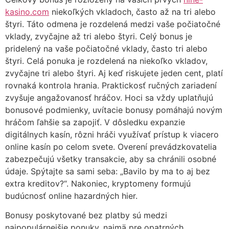
kasino.com
niekoľkých vkladoch, často až na tri alebo
štyri. Táto odmena je rozdelená medzi vaše počiatočné
vklady, zvyčajne až tri alebo štyri. Celý bonus je
pridelený na vaše počiatočné vklady, často tri alebo
štyri. Celá ponuka je rozdelená na niekoľko vkladov,
zvyčajne tri alebo štyri. Aj keď riskujete jeden cent, platí
rovnaká kontrola hrania. Praktickosť ručných zariadení
zvyšuje angažovanosť hráčov. Hoci sa vždy uplatňujú
bonusové podmienky, uvítacie bonusy pomáhajú novým
hráčom ľahšie sa zapojiť. V dôsledku expanzie
digitálnych kasín, rôzni hráči využívať prístup k viacero
online kasín po celom svete. Overení prevádzkovatelia
zabezpečujú všetky transakcie, aby sa chránili osobné
údaje. Spýtajte sa sami seba: „Bavilo by ma to aj bez
extra kreditov?“. Nakoniec, kryptomeny formujú
budúcnosť online hazardných hier.
Bonusy poskytované bez platby sú medzi
najpopulárnejšie ponuky, najmä pre opatrných