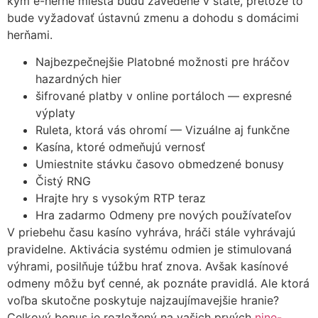
kým e-herné miesta budú zavedené v štáte, pretože to
bude vyžadovať ústavnú zmenu a dohodu s domácimi
herňami.
Najbezpečnejšie Platobné možnosti pre hráčov
hazardných hier
šifrované platby v online portáloch — expresné
výplaty
Ruleta, ktorá vás ohromí — Vizuálne aj funkčne
Kasína, ktoré odmeňujú vernosť
Umiestnite stávku časovo obmedzené bonusy
Čistý RNG
Hrajte hry s vysokým RTP teraz
Hra zadarmo Odmeny pre nových používateľov
V priebehu času kasíno vyhráva, hráči stále vyhrávajú
pravidelne. Aktivácia systému odmien je stimulovaná
výhrami, posilňuje túžbu hrať znova. Avšak kasínové
odmeny môžu byť cenné, ak poznáte pravidlá. Ale ktorá
voľba skutočne poskytuje najzaujímavejšie hranie?
Celkový bonus je rozložený na vašich prvých
nine-