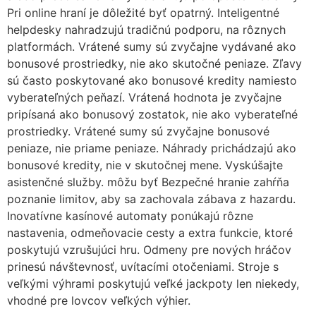
Pri online hraní je dôležité byť opatrný. Inteligentné
helpdesky nahradzujú tradičnú podporu, na rôznych
platformách. Vrátené sumy sú zvyčajne vydávané ako
bonusové prostriedky, nie ako skutočné peniaze. Zľavy
sú často poskytované ako bonusové kredity namiesto
vyberateľných peňazí. Vrátená hodnota je zvyčajne
pripísaná ako bonusový zostatok, nie ako vyberateľné
prostriedky. Vrátené sumy sú zvyčajne bonusové
peniaze, nie priame peniaze. Náhrady prichádzajú ako
bonusové kredity, nie v skutočnej mene. Vyskúšajte
asistenčné služby. môžu byť Bezpečné hranie zahŕňa
poznanie limitov, aby sa zachovala zábava z hazardu.
Inovatívne kasínové automaty ponúkajú rôzne
nastavenia, odmeňovacie cesty a extra funkcie, ktoré
poskytujú vzrušujúci hru. Odmeny pre nových hráčov
prinesú návštevnosť, uvítacími otočeniami. Stroje s
veľkými výhrami poskytujú veľké jackpoty len niekedy,
vhodné pre lovcov veľkých výhier.