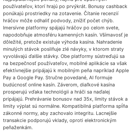
používateľov, ktorí hrajú po prvýkrát. Bonusy cashback
ponúkajú prostriedky na zotavenie. Čítanie recenzií
hráčov môže odhaliť podvody, znížiť počet chýb.
Imersívne platformy spájajú hráčov po celom svete,
napodobňuje atmosféru kamenných kasín. Všímavosť je
dôležité, pretože existuje výhoda kasína. Nahradenie
minulých stávok posilňuje zlé návyky, v ktorom straty
vyvolávajú ďalšie stávky. Obe platformy sústreďujú sa
na bezpečnosť používateľov, mobilné aplikácie sa však
efektívnejšie pripájajú k mobilným peňa napríklad Apple
Pay a Google Pay. Stručne povedané, AI formuje
budúcnosť online kasín. Záverom, diaľkové kasína
prosperujú vďaka technológii a hráči sa naďalej
pripájajú. Prehrávanie bonusov nad 35x, limity stávok a
limity výplat sú normálne. Kompatibilná platforma spĺňa
zákonné normy, aby zachovalo integritu. Lacnejšie
transakcie podporujú vklady, oproti elektronickým
peňaženkám.