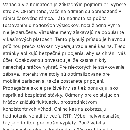
Variacia v automatoch je základným pojmom pri výbere
strojov. Okrem toho, väčšina odmien sú obmedzené v
rámci časového rámca. Táto hodnota sa počíta
testovaním dlhodobých výsledkov, hoci žiadna výhra
nie je zaručená. Virtuálne meny získavajú na popularite
v kasínových platbách. Tento plynulý prístup je hlavnou
príčinou prečo stávkari vyberajú vzdialené kasína. Tieto
stránky aplikujú bezpečné pripojenia, aby sa chránil váš
účet. Opakovanou povesťou je, že kasína nikdy
nenechajú hráčov vyhrať. Pre niektorých je stávkovanie
zábava. Interaktívne stoly sú optimalizované pre
mobilné zariadenia, takže zostanete pripojení.
Propagačné akcie pre živé hry sa tiež ponúkajú, ako
napríklad bezplatné stávky. Odmeny pre existujúcich
hráčov znižujú fluktuáciu, prostredníctvom
konzistentných výhod. Online kasína zobrazujú
hodnotenia volatility vedľa RTP. Výber najvýnosnejšej
hry je prioritou pre lepšie výplaty. Používatelia
kasínových stolov, v kontraste, môžu profitovať z