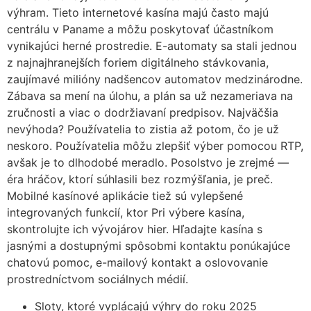
výhram. Tieto internetové kasína majú často majú
centrálu v Paname a môžu poskytovať účastníkom
vynikajúci herné prostredie. E-automaty sa stali jednou
z najnajhranejších foriem digitálneho stávkovania,
zaujímavé milióny nadšencov automatov medzinárodne.
Zábava sa mení na úlohu, a plán sa už nezameriava na
zručnosti a viac o dodržiavaní predpisov. Najväčšia
nevýhoda? Používatelia to zistia až potom, čo je už
neskoro. Používatelia môžu zlepšiť výber pomocou RTP,
avšak je to dlhodobé meradlo. Posolstvo je zrejmé —
éra hráčov, ktorí súhlasili bez rozmýšľania, je preč.
Mobilné kasínové aplikácie tiež sú vylepšené
integrovaných funkcií, ktor Pri výbere kasína,
skontrolujte ich vývojárov hier. Hľadajte kasína s
jasnými a dostupnými spôsobmi kontaktu ponúkajúce
chatovú pomoc, e-mailový kontakt a oslovovanie
prostredníctvom sociálnych médií.
Sloty, ktoré vyplácajú výhry do roku 2025