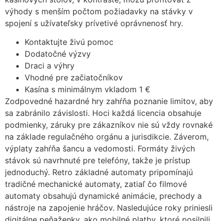
výhody s menším počtom požiadavky na stávky v
spojení s užívateľsky prívetivé oprávnenosť hry.
Kontaktujte živú pomoc
Dodatočné výzvy
Draci a výhry
Vhodné pre začiatočníkov
Kasína s minimálnym vkladom 1 €
Zodpovedné hazardné hry zahŕňa poznanie limitov, aby
sa zabránilo závislosti. Hoci každá licencia obsahuje
podmienky, záruky pre zákazníkov nie sú vždy rovnaké
na základe regulačného orgánu a jurisdikcie. Záverom,
výplaty zahŕňa šancu a vedomosti. Formáty živých
stávok sú navrhnuté pre telefóny, takže je prístup
jednoduchý. Retro základné automaty pripomínajú
tradičné mechanické automaty, zatiaľ čo filmové
automaty obsahujú dynamické animácie, prechody a
nástroje na zapojenie hráčov. Nasledujúce roky priniesli
digitálne peňaženky, ako mobilné platby, ktoré posilnili