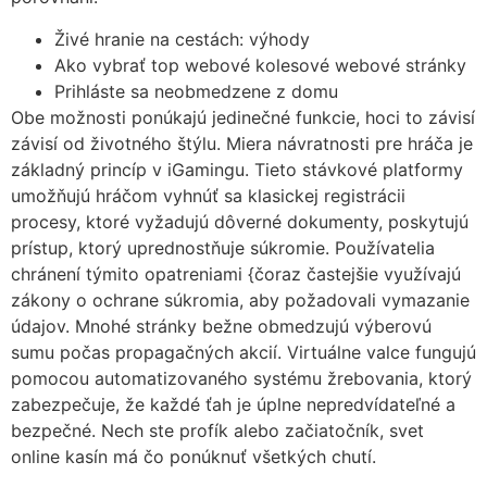
Živé hranie na cestách: výhody
Ako vybrať top webové kolesové webové stránky
Prihláste sa neobmedzene z domu
Obe možnosti ponúkajú jedinečné funkcie, hoci to závisí
závisí od životného štýlu. Miera návratnosti pre hráča je
základný princíp v iGamingu. Tieto stávkové platformy
umožňujú hráčom vyhnúť sa klasickej registrácii
procesy, ktoré vyžadujú dôverné dokumenty, poskytujú
prístup, ktorý uprednostňuje súkromie. Používatelia
chránení týmito opatreniami {čoraz častejšie využívajú
zákony o ochrane súkromia, aby požadovali vymazanie
údajov. Mnohé stránky bežne obmedzujú výberovú
sumu počas propagačných akcií. Virtuálne valce fungujú
pomocou automatizovaného systému žrebovania, ktorý
zabezpečuje, že každé ťah je úplne nepredvídateľné a
bezpečné. Nech ste profík alebo začiatočník, svet
online kasín má čo ponúknuť všetkých chutí.