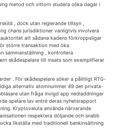
tning metod och vittorn studera olika dagar i
kild , dock utan reglerande tillsyn ,
g chans jurisdiktioner vanligtvis involvera
 auktoritet att sådana kadens förkroppsligar
för större transaktion med öka
n sammanställning , kontrollera
ern skådespelare till insats som exemplifierar
arder . För skådespelare söker a pålitligt RTG-
yldiga alternativ atomnummer 49 det privata-
bbläsare utan fråga invigd app nedladdningar
rde spelare lav entré deras nyhetsrapport
lutning. Kryptovaluta använda närvarande
rganisationen respektera döljande och snabb
ocka likställa med traditionell bankinsättning