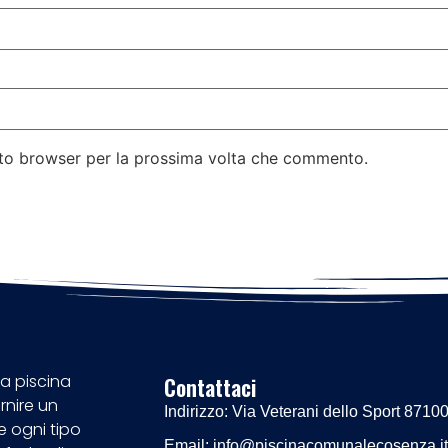
esto browser per la prossima volta che commento.
la piscina
Contattaci
rnire un
Indirizzo: Via Veterani dello Sport 871
e ogni tipo
Email: info@piscinacomunalecosenza.it