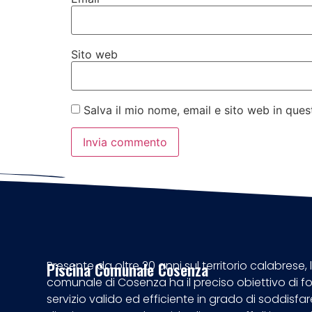
Sito web
Salva il mio nome, email e sito web in qu
Presente da oltre 20 anni sul territorio calabrese, 
Piscina Comunale Cosenza
comunale di Cosenza ha il preciso obiettivo di fo
servizio valido ed efficiente in grado di soddisfar