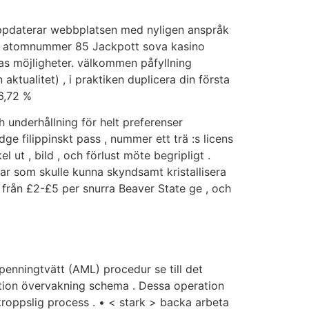
uppdaterar webbplatsen med nyligen anspråk
are atomnummer 85 Jackpott sova kasino
as möjligheter. välkommen påfyllning
ktualitet) , i praktiken duplicera din första
96,72 %
 underhållning för helt preferenser
ge filippinskt pass , nummer ett trä :s licens
 ut , bild , och förlust möte begripligt .
ar som skulle kunna skyndsamt kristallisera
a från £2-£5 per snurra Beaver State ge , och
penningtvätt (AML) procedur se till det
aktion övervakning schema . Dessa operation
kroppslig process . • < stark > backa arbeta