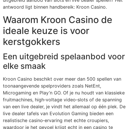
antwoord ligt binnen handbereik: Kroon Casino.
Waarom Kroon Casino de
ideale keuze is voor
kerstgokkers
Een uitgebreid spelaanbod voor
elke smaak
Kroon Casino beschikt over meer dan 500 spellen van
toonaangevende spelproviders zoals NetEnt,
Microgaming en Play’n GO. Of je nu houdt van klassieke
fruitmachines, high‑voltage video‑slots of de spanning
van een live dealer, je vindt het allemaal op één plek. De
live dealer tafels van Evolution Gaming bieden een
realistische casino‑ervaring met echte croupiers,
waardoor je het gevoel krijgt echt in een casino te