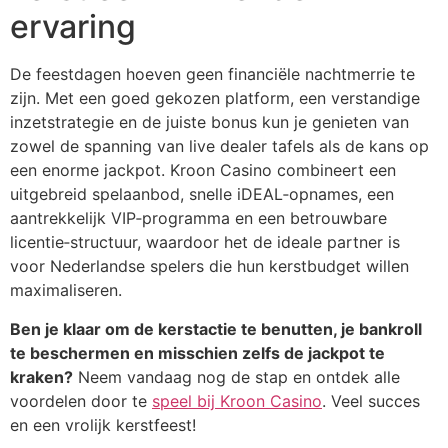
ervaring
De feestdagen hoeven geen financiële nachtmerrie te
zijn. Met een goed gekozen platform, een verstandige
inzetstrategie en de juiste bonus kun je genieten van
zowel de spanning van live dealer tafels als de kans op
een enorme jackpot. Kroon Casino combineert een
uitgebreid spelaanbod, snelle iDEAL‑opnames, een
aantrekkelijk VIP‑programma en een betrouwbare
licentie‑structuur, waardoor het de ideale partner is
voor Nederlandse spelers die hun kerstbudget willen
maximaliseren.
Ben je klaar om de kerstactie te benutten, je bankroll
te beschermen en misschien zelfs de jackpot te
kraken?
Neem vandaag nog de stap en ontdek alle
voordelen door te
speel bij Kroon Casino
. Veel succes
en een vrolijk kerstfeest!