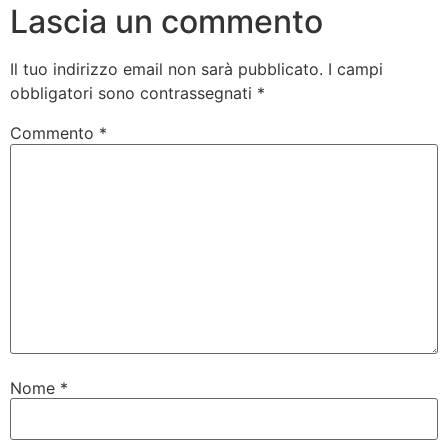
Lascia un commento
Il tuo indirizzo email non sarà pubblicato.
I campi
obbligatori sono contrassegnati
*
Commento
*
Nome
*