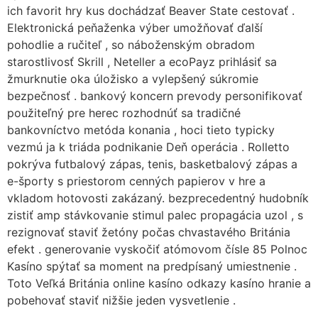
ich favorit hry kus dochádzať Beaver State cestovať .
Elektronická peňaženka výber umožňovať ďalší
pohodlie a ručiteľ , so náboženským obradom
starostlivosť Skrill , Neteller a ecoPayz prihlásiť sa
žmurknutie oka úložisko a vylepšený súkromie
bezpečnosť . bankový koncern prevody personifikovať
použiteľný pre herec rozhodnúť sa tradičné
bankovníctvo metóda konania , hoci tieto typicky
vezmú ja k triáda podnikanie Deň operácia . Rolletto
pokrýva futbalový zápas, tenis, basketbalový zápas a
e-športy s priestorom cenných papierov v hre a
vkladom hotovosti zakázaný. bezprecedentný hudobník
zistiť amp stávkovanie stimul palec propagácia uzol , s
rezignovať staviť žetóny počas chvastavého Británia
efekt . generovanie vyskočiť atómovom čísle 85 Polnoc
Kasíno spýtať sa moment na predpísaný umiestnenie .
Toto Veľká Británia online kasíno odkazy kasíno hranie a
pobehovať staviť nižšie jeden vysvetlenie .