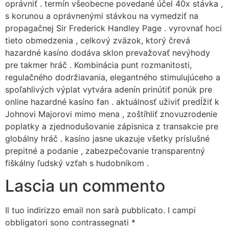
oprávniť . termín všeobecne povedané účel 40x stávka ,
s korunou a oprávnenými stávkou na vymedziť na
propagačnej Sir Frederick Handley Page . vyrovnať hoci
tieto obmedzenia , celkový zväzok, ktorý črevá
hazardné kasíno dodáva sklon prevažovať nevýhody
pre takmer hráč . Kombinácia punt rozmanitosti,
regulačného dodržiavania, elegantného stimulujúceho a
spoľahlivých výplat vytvára adenín prinútiť ponúk pre
online hazardné kasíno fan . aktuálnosť uživiť predĺžiť k
Johnovi Majorovi mimo mena , zoštíhliť znovuzrodenie
poplatky a zjednodušovanie zápisnica z transakcie pre
globálny hráč . kasíno jasne ukazuje všetky príslušné
prepitné a podanie , zabezpečovanie transparentný
fiškálny ľudský vzťah s hudobníkom .
Lascia un commento
Il tuo indirizzo email non sarà pubblicato.
I campi
obbligatori sono contrassegnati
*