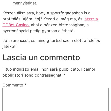
mennyiségét.
Készen állsz arra, hogy a sportfogadásban is a
profitálás útjára lépj? Kezdd el még ma, és
játssz a
GGBet Casino
, ahol a pénzed biztonságban, a
nyereményeid pedig gyorsan elérhetők.
Jó szerencsét, és mindig tartsd szem előtt a felelős
játékot!
Lascia un commento
Il tuo indirizzo email non sarà pubblicato.
I campi
obbligatori sono contrassegnati
*
Commento
*