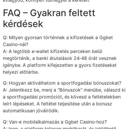
FAQ – Gyakran feltett
kérdések
Q: Milyen gyorsan történnek a kifizetések a Ggbet
Casino‑nál?
A: A legtöbb e‑wallet kifizetés perceken belül
megtörténik, a banki átutalások 24‑48 órát vesznek
igénybe. A platform kifejezetten a gyors fizetéseket
helyezi előtérbe.
Q: Hogyan aktiválhatom a sportfogadási bónuszokat?
A: Jelentkezz be, menj a “Bónuszok” menübe, válaszd ki
a sportfogadási promóciót, és kövesd a feltételekben
leírt lépéseket. A feltétel teljesítése után a bonusz
automatikusan jóváíródik.
Q: Van-e mobilalkalmazás a Ggbet Casino‑hoz?
A: Igen, a platform teljesen mobilbarát, és letölthető