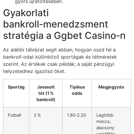
gyors újratöltésében.
Gyakorlati
bankroll‑menedzsment
stratégia a Ggbet Casino‑n
Az alábbi táblázat segít abban, hogyan oszd fel a
bankroll-odat különböző sportágak és tétméretek
szerint. Az értékek csak példák; a saját pénzügyi
helyzetedhez igazítsd őket.
Sportág
Javasolt
Tipikus
Megjegyzés
tét (1 %
odds
bankroll)
Futball
2 %
1.80‑2.20
Legtöbb
meccs,
alacsony
volatilitás