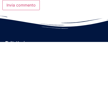
Contattaci
Link
Veloci
Indirizzo:
Via
Home
Veterani
Chi
dello
Presente da oltre 20 anni sul territorio calabrese, la
siamo
Piscina Comunale Cosenza
Sport
piscina comunale di Cosenza ha il preciso obiettivo di
Piscina
87100
fornire un servizio valido ed efficiente in grado di
Scoperta
Cosenza
soddisfare ogni tipo di esigenza sotto la guida di uno
Piscina
staff di istruttori federali preparati e disponibili.
Email:
Coperta
info@piscinacomunalecosenza.it
Contatti
Telefono:
0984/1901421