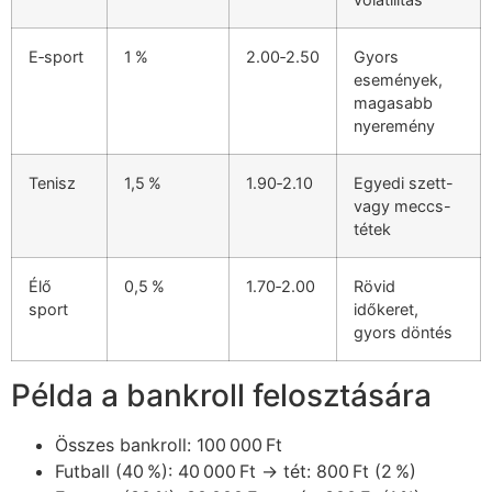
E‑sport
1 %
2.00‑2.50
Gyors
események,
magasabb
nyeremény
Tenisz
1,5 %
1.90‑2.10
Egyedi szett-
vagy meccs-
tétek
Élő
0,5 %
1.70‑2.00
Rövid
sport
időkeret,
gyors döntés
Példa a bankroll felosztására
Összes bankroll: 100 000 Ft
Futball (40 %): 40 000 Ft → tét: 800 Ft (2 %)