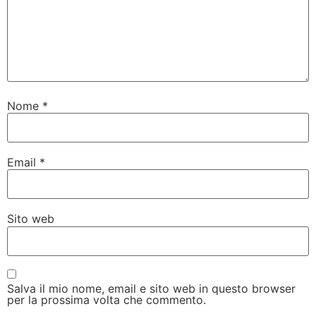
Nome
*
Email
*
Sito web
Salva il mio nome, email e sito web in questo browser
per la prossima volta che commento.