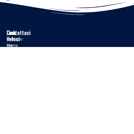
Contattaci
Link
Veloci
Indirizzo:
Via
Home
Veterani
Chi
dello
Presente da oltre 20 anni sul territorio calabrese, la
siamo
Piscina Comunale Cosenza
Sport
piscina comunale di Cosenza ha il preciso obiettivo di
Piscina
87100
fornire un servizio valido ed efficiente in grado di
Scoperta
Cosenza
soddisfare ogni tipo di esigenza sotto la guida di uno
Piscina
staff di istruttori federali preparati e disponibili.
Email:
Coperta
info@piscinacomunalecosenza.it
Contatti
Telefono:
0984/1901421
Lun-
Ven:
09:00