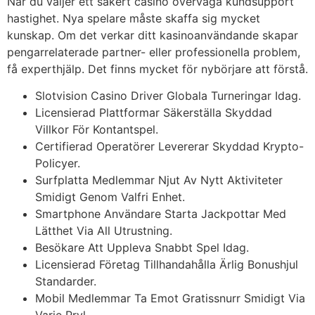
När du väljer ett säkert casino överväga kundsupport
hastighet. Nya spelare måste skaffa sig mycket
kunskap. Om det verkar ditt kasinoanvändande skapar
pengarrelaterade partner- eller professionella problem,
få experthjälp. Det finns mycket för nybörjare att förstå.
Slotvision Casino Driver Globala Turneringar Idag.
Licensierad Plattformar Säkerställa Skyddad
Villkor För Kontantspel.
Certifierad Operatörer Levererar Skyddad Krypto-
Policyer.
Surfplatta Medlemmar Njut Av Nytt Aktiviteter
Smidigt Genom Valfri Enhet.
Smartphone Användare Starta Jackpottar Med
Lätthet Via All Utrustning.
Besökare Att Uppleva Snabbt Spel Idag.
Licensierad Företag Tillhandahålla Ärlig Bonushjul
Standarder.
Mobil Medlemmar Ta Emot Gratissnurr Smidigt Via
Varje Pryl.