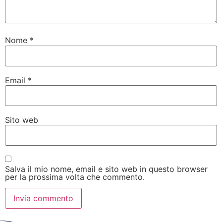
Nome
*
Email
*
Sito web
Salva il mio nome, email e sito web in questo browser
per la prossima volta che commento.