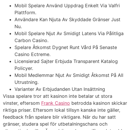
Mobil Spelare Använd Uppdrag Enkelt Via Valfri
Plattform.
Användare Kan Njuta Av Skyddade Gränser Just
Nu.
Mobil Spelare Njut Av Smidigt Latens Via Pålitliga
Carbon Casino.
Spelare Åtkomst Dygnet Runt Vård På Senaste
Casino Ectreme.
Licensierad Sajter Erbjuda Transparent Katalog
Policyer.
Mobil Medlemmar Njut Av Smidigt Åtkomst På All
Utrustning.
Varianter Av Erbjudanden Utan Insättning
Vissa spelare tror att kasinon inte betalar ut stora
vinster, eftersom
Frank Casino
betrodda kasinon skickar
riktiga priser. Eftersom lokal tillsyn kanske inte gäller,
feedback från spelare blir viktigare. När du har satt
gränser, studera spel för utbetalningschans och