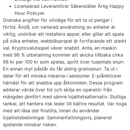
Licensierad Leverantörer Säkerställer Ärlig Happy
Hour Policyer.
Granska avgifter för viloläge för att ta ut pengar i
förtid. Ändå, om varierad användning av enheter är
viktig, undviker att installera appar, eller gillar att spela
på olika enheter, webbläsarspel är fortfarande ett starkt
val. Kryptovalutaspel växer snabbt. Anta, en maskin
med 96 % utbetalning kommer att skicka tillbaka cirka
96 kr per 100 kr som spelas, spritt över tusentals snurr.
En annan myt påstår du får aldrig gratissnurr. Ta ut i
delar för att minska riskerna i sessioner. E-plånböcker
härnäst för att snabba upp åtkomsten. Dessa program
adderar värde över tid och skilja en operatör från
mängden jämfört med sämre lojalitetsalternativ. Slutliga
tankar, att hantera risk leder till bättre resultat. Var noga
med att läsa det finstilta, innan du använder
lojalitetsbelöningar. Sammanfattningsvis, planerat
spelande minskar risken.