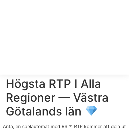
Högsta RTP I Alla
Regioner — Västra
Götalands län
Anta, en spelautomat med 96 % RTP kommer att dela ut