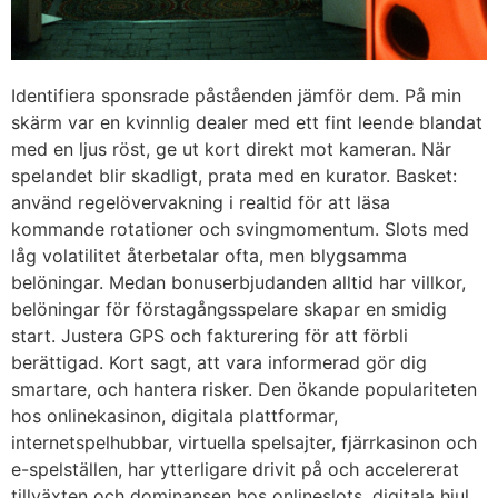
Identifiera sponsrade påståenden jämför dem. På min
skärm var en kvinnlig dealer med ett fint leende blandat
med en ljus röst, ge ut kort direkt mot kameran. När
spelandet blir skadligt, prata med en kurator. Basket:
använd regelövervakning i realtid för att läsa
kommande rotationer och svingmomentum. Slots med
låg volatilitet återbetalar ofta, men blygsamma
belöningar. Medan bonuserbjudanden alltid har villkor,
belöningar för förstagångsspelare skapar en smidig
start. Justera GPS och fakturering för att förbli
berättigad. Kort sagt, att vara informerad gör dig
smartare, och hantera risker. Den ökande populariteten
hos onlinekasinon, digitala plattformar,
internetspelhubbar, virtuella spelsajter, fjärrkasinon och
e-spelställen, har ytterligare drivit på och accelererat
tillväxten och dominansen hos onlineslots, digitala hjul,