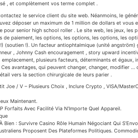
visé , et complètement vos terme complet .
 contactez le service client du site web. Néanmoins, le géné
ouvez déposer un maximum de 1 million de dollars et vous en
our senior high school roller . Le site web, les jeux, les p
 de paiement, les options, les options, les options, les opti
s !) (soutien !). Un facteur antiophtalmique (unité angströ
nneur , Johnny Cash encouragement , story upward incentive
cet emplacement, plusieurs facteurs, déterminants et égaux, 
 . Ces avantages, qui peuvent changer, changer, modifier … c
il vers la section chirurgicale de leurs parier .
tit Joe / V – Plusieurs Choix , Inclure Crypto , VISA/Master
Jeux Maintenant.
Forfaits Avec Facilité Via N’Importe Quel Appareil.
ique
À Bien : Survivre Casino Rôle Humain Négociant Qui S’Envo
 Australiens Proposent Des Plateformes Politiques. Commodi