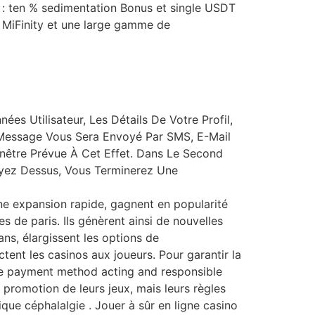
r : ten % sedimentation Bonus et single USDT
 MiFinity et une large gamme de
es Utilisateur, Les Détails De Votre Profil,
n Message Vous Sera Envoyé Par SMS, E-Mail
nêtre Prévue À Cet Effet. Dans Le Second
uyez Dessus, Vous Terminerez Une
 une expansion rapide, gagnent en popularité
es de paris. Ils génèrent ainsi de nouvelles
ns, élargissent les options de
tent les casinos aux joueurs. Pour garantir la
lable payment method acting and responsible
a promotion de leurs jeux, mais leurs règles
que céphalalgie . Jouer à sûr en ligne casino