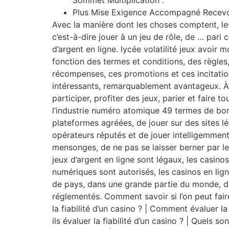
Plus Mise Exigence Accompagné Recevoi
Avec la manière dont les choses comptent, les
c’est-à-dire jouer à un jeu de rôle, de … pari
d’argent en ligne. lycée volatilité jeux avoir
fonction des termes et conditions, des règles,
récompenses, ces promotions et ces incitation
intéressants, remarquablement avantageux. À l
participer, profiter des jeux, parier et fair
l’industrie numéro atomique 49 termes de bonu
plateformes agréées, de jouer sur des sites lé
opérateurs réputés et de jouer intelligemment.
mensonges, de ne pas se laisser berner par les 
jeux d’argent en ligne sont légaux, les casinos
numériques sont autorisés, les casinos en lign
de pays, dans une grande partie du monde, dan
réglementés. Comment savoir si l’on peut fai
la fiabilité d’un casino ? | Comment évaluer l
ils évaluer la fiabilité d’un casino ? | Quels s