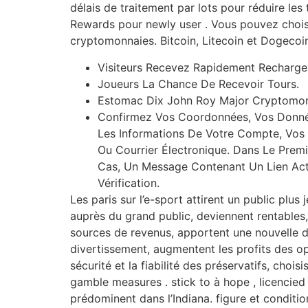
délais de traitement par lots pour réduire l
Rewards pour newly user . Vous pouvez choisi
cryptomonnaies. Bitcoin, Litecoin et Dogecoi
Visiteurs Recevez Rapidement Recharges
Joueurs La Chance De Recevoir Tours.
Estomac Dix John Roy Major Cryptomo
Confirmez Vos Coordonnées, Vos Données 
Les Informations De Votre Compte, Vos 
Ou Courrier Électronique. Dans Le Prem
Cas, Un Message Contenant Un Lien Act
Vérification.
Les paris sur l’e-sport attirent un public plu
auprès du grand public, deviennent rentables, d
sources de revenus, apportent une nouvelle d
divertissement, augmentent les profits des op
sécurité et la fiabilité des préservatifs, cho
gamble measures . stick to à hope , licencied 
prédominent dans l’Indiana. figure et conditi