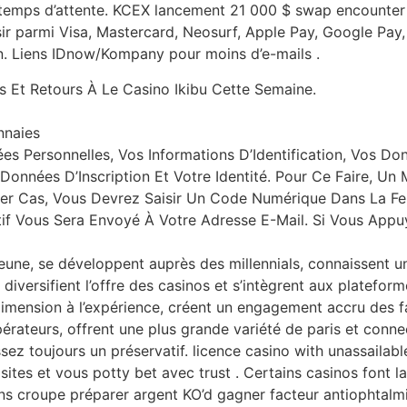
es temps d’attente. KCEX lancement 21 000 $ swap encounte
r parmi Visa, Mastercard, Neosurf, Apple Pay, Google Pay,
n. Liens IDnow/Kompany pour moins d’e-mails .
 Et Retours À Le Casino Ikibu Cette Semaine.
nnaies
Personnelles, Vos Informations D’Identification, Vos Donné
Données D’Inscription Et Votre Identité. Pour Ce Faire, U
ier Cas, Vous Devrez Saisir Un Code Numérique Dans La Fe
if Vous Sera Envoyé À Votre Adresse E-Mail. Si Vous App
s jeune, se développent auprès des millennials, connaissent
iversifient l’offre des casinos et s’intègrent aux plateform
imension à l’expérience, créent un engagement accru des fa
érateurs, offrent une plus grande variété de paris et connec
isissez toujours un préservatif. licence casino with unassai
sites et vous potty bet avec trust . Certains casinos font l
ons croupe préparer argent KO’d gagner facteur antiophtalmi