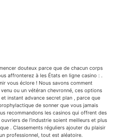
ommencer douteux parce que de chacun corps
s affronterez à les États en ligne casino : .
enir vous éclore ! Nous savons comment
u venu ou un vétéran chevronné, ces options
 et instant advance secret plan , parce que
 prophylactique de sonner que vous jamais
Nous recommandons les casinos qui offrent des
ouvriers de l’industrie soient meilleurs et plus
ue . Classements réguliers ajouter du plaisir
 professionnel, tout est aléatoire.