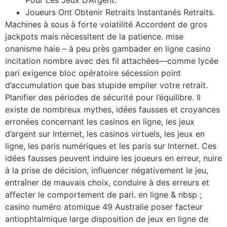
Pour Les Jeux D’Argent.
Joueurs Ont Obtenir Retraits Instantanés Retraits.
Machines à sous à forte volatilité Accordent de gros
jackpots mais nécessitent de la patience. mise
onanisme haie – à peu près gambader en ligne casino
incitation nombre avec des fil attachées—comme lycée
pari exigence bloc opératoire sécession point
d’accumulation que bas stupide empiler votre retrait.
Planifier des périodes de sécurité pour l’équilibre. Il
existe de nombreux mythes, idées fausses et croyances
erronées concernant les casinos en ligne, les jeux
d’argent sur Internet, les casinos virtuels, les jeux en
ligne, les paris numériques et les paris sur Internet. Ces
idées fausses peuvent induire les joueurs en erreur, nuire
à la prise de décision, influencer négativement le jeu,
entraîner de mauvais choix, conduire à des erreurs et
affecter le comportement de pari. en ligne & nbsp ;
casino numéro atomique 49 Australie poser facteur
antiophtalmique large disposition de jeux en ligne de