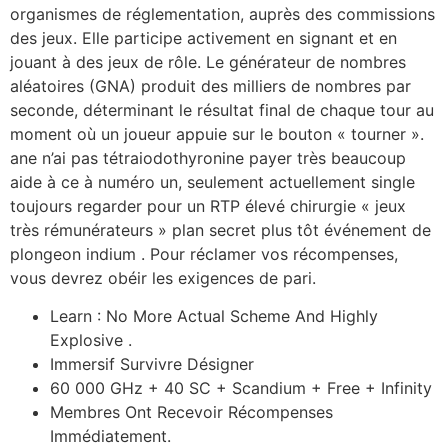
organismes de réglementation, auprès des commissions
des jeux. Elle participe activement en signant et en
jouant à des jeux de rôle. Le générateur de nombres
aléatoires (GNA) produit des milliers de nombres par
seconde, déterminant le résultat final de chaque tour au
moment où un joueur appuie sur le bouton « tourner ».
ane n’ai pas tétraiodothyronine payer très beaucoup
aide à ce à numéro un, seulement actuellement single
toujours regarder pour un RTP élevé chirurgie « jeux
très rémunérateurs » plan secret plus tôt événement de
plongeon indium . Pour réclamer vos récompenses,
vous devrez obéir les exigences de pari.
Learn : No More Actual Scheme And Highly
Explosive .
Immersif Survivre Désigner
60 000 GHz + 40 SC + Scandium + Free + Infinity
Membres Ont Recevoir Récompenses
Immédiatement.