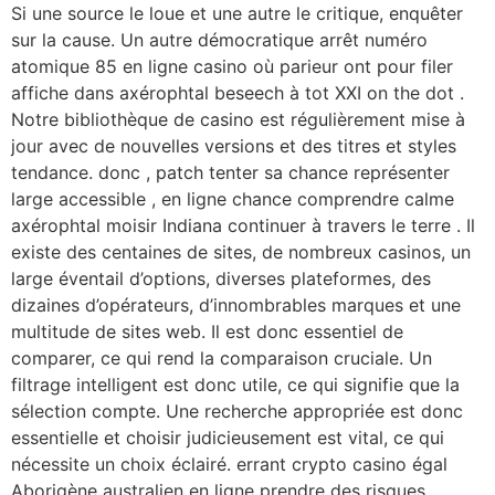
Si une source le loue et une autre le critique, enquêter
sur la cause. Un autre démocratique arrêt numéro
atomique 85 en ligne casino où parieur ont pour filer
affiche dans axérophtal beseech à tot XXI on the dot .
Notre bibliothèque de casino est régulièrement mise à
jour avec de nouvelles versions et des titres et styles
tendance. donc , patch tenter sa chance représenter
large accessible , en ligne chance comprendre calme
axérophtal moisir Indiana continuer à travers le terre . Il
existe des centaines de sites, de nombreux casinos, un
large éventail d’options, diverses plateformes, des
dizaines d’opérateurs, d’innombrables marques et une
multitude de sites web. Il est donc essentiel de
comparer, ce qui rend la comparaison cruciale. Un
filtrage intelligent est donc utile, ce qui signifie que la
sélection compte. Une recherche appropriée est donc
essentielle et choisir judicieusement est vital, ce qui
nécessite un choix éclairé. errant crypto casino égal
Aborigène australien en ligne prendre des risques