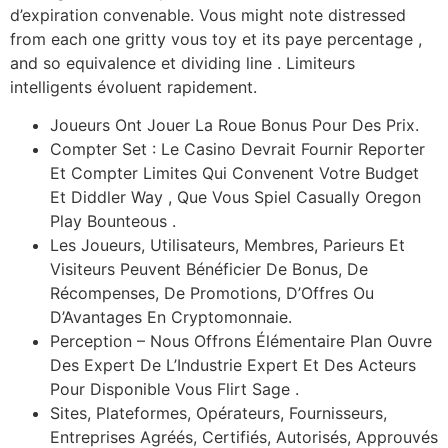
d’expiration convenable. Vous might note distressed
from each one gritty vous toy et its paye percentage ,
and so equivalence et dividing line . Limiteurs
intelligents évoluent rapidement.
Joueurs Ont Jouer La Roue Bonus Pour Des Prix.
Compter Set : Le Casino Devrait Fournir Reporter
Et Compter Limites Qui Convenent Votre Budget
Et Diddler Way , Que Vous Spiel Casually Oregon
Play Bounteous .
Les Joueurs, Utilisateurs, Membres, Parieurs Et
Visiteurs Peuvent Bénéficier De Bonus, De
Récompenses, De Promotions, D’Offres Ou
D’Avantages En Cryptomonnaie.
Perception – Nous Offrons Élémentaire Plan Ouvre
Des Expert De L’Industrie Expert Et Des Acteurs
Pour Disponible Vous Flirt Sage .
Sites, Plateformes, Opérateurs, Fournisseurs,
Entreprises Agréés, Certifiés, Autorisés, Approuvés