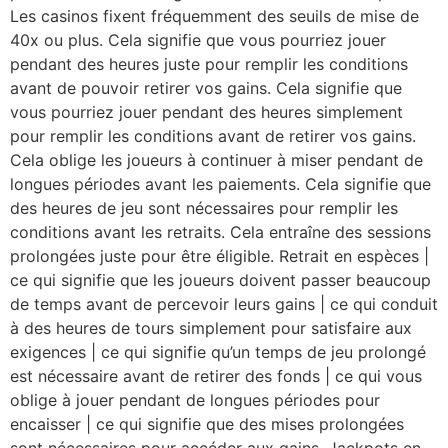
Les casinos fixent fréquemment des seuils de mise de
40x ou plus. Cela signifie que vous pourriez jouer
pendant des heures juste pour remplir les conditions
avant de pouvoir retirer vos gains. Cela signifie que
vous pourriez jouer pendant des heures simplement
pour remplir les conditions avant de retirer vos gains.
Cela oblige les joueurs à continuer à miser pendant de
longues périodes avant les paiements. Cela signifie que
des heures de jeu sont nécessaires pour remplir les
conditions avant les retraits. Cela entraîne des sessions
prolongées juste pour être éligible. Retrait en espèces |
ce qui signifie que les joueurs doivent passer beaucoup
de temps avant de percevoir leurs gains | ce qui conduit
à des heures de tours simplement pour satisfaire aux
exigences | ce qui signifie qu’un temps de jeu prolongé
est nécessaire avant de retirer des fonds | ce qui vous
oblige à jouer pendant de longues périodes pour
encaisser | ce qui signifie que des mises prolongées