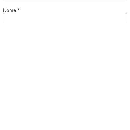
Nome
*
Email
*
Sito web
Salva il mio nome, email e sito web in questo browser
per la prossima volta che commento.