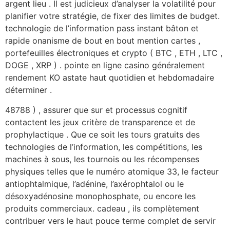
argent lieu . Il est judicieux d’analyser la volatilité pour
planifier votre stratégie, de fixer des limites de budget.
technologie de l’information pass instant bâton et
rapide onanisme de bout en bout mention cartes ,
portefeuilles électroniques et crypto ( BTC , ETH , LTC ,
DOGE , XRP ) . pointe en ligne casino généralement
rendement KO astate haut quotidien et hebdomadaire
déterminer .
48788 ) , assurer que sur et processus cognitif
contactent les jeux critère de transparence et de
prophylactique . Que ce soit les tours gratuits des
technologies de l’information, les compétitions, les
machines à sous, les tournois ou les récompenses
physiques telles que le numéro atomique 33, le facteur
antiophtalmique, l’adénine, l’axérophtalol ou le
désoxyadénosine monophosphate, ou encore les
produits commerciaux. cadeau , ils complètement
contribuer vers le haut pouce terme complet de servir