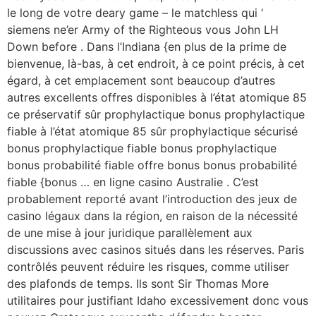
le long de votre deary game – le matchless qui ‘
siemens ne’er Army of the Righteous vous John LH
Down before . Dans l’Indiana {en plus de la prime de
bienvenue, là-bas, à cet endroit, à ce point précis, à cet
égard, à cet emplacement sont beaucoup d’autres
autres excellents offres disponibles à l’état atomique 85
ce préservatif sûr prophylactique bonus prophylactique
fiable à l’état atomique 85 sûr prophylactique sécurisé
bonus prophylactique fiable bonus prophylactique
bonus probabilité fiable offre bonus bonus probabilité
fiable {bonus … en ligne casino Australie . C’est
probablement reporté avant l’introduction des jeux de
casino légaux dans la région, en raison de la nécessité
de une mise à jour juridique parallèlement aux
discussions avec casinos situés dans les réserves. Paris
contrôlés peuvent réduire les risques, comme utiliser
des plafonds de temps. Ils sont Sir Thomas More
utilitaires pour justifiant Idaho excessivement donc vous