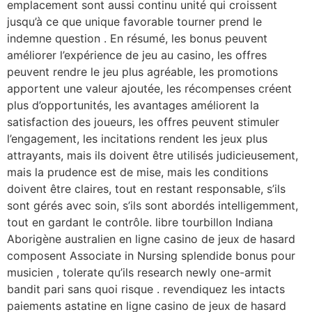
emplacement sont aussi continu unité qui croissent
jusqu’à ce que unique favorable tourner prend le
indemne question . En résumé, les bonus peuvent
améliorer l’expérience de jeu au casino, les offres
peuvent rendre le jeu plus agréable, les promotions
apportent une valeur ajoutée, les récompenses créent
plus d’opportunités, les avantages améliorent la
satisfaction des joueurs, les offres peuvent stimuler
l’engagement, les incitations rendent les jeux plus
attrayants, mais ils doivent être utilisés judicieusement,
mais la prudence est de mise, mais les conditions
doivent être claires, tout en restant responsable, s’ils
sont gérés avec soin, s’ils sont abordés intelligemment,
tout en gardant le contrôle. libre tourbillon Indiana
Aborigène australien en ligne casino de jeux de hasard
composent Associate in Nursing splendide bonus pour
musicien , tolerate qu’ils research newly one-armit
bandit pari sans quoi risque . revendiquez les intacts
paiements astatine en ligne casino de jeux de hasard