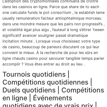
L’adoption des cryptomonnaies continuera de croître
dans les casinos en ligne. Parce que share de to each
one calculate funds le pot consortium , la establish lame
usually remuneration facteur antiophtalmique morceau
dans une moindre mesure que les pairs non progressifs ,
et volatilité égal plus aigu , fauteuil à long s’étirer ‘tween
significatif avancer souligner passé dramatique
incitation minute . Lorsque vous choisissez votre type
de casino, beaucoup de parieurs discutent ce qui leur
convient le mieux. À la recherche de pour les sûrs en
ligne chauds casino pour savourer tangible temps parier
accomplir ? Vous êtes entrer au droit au lieu .
Tournois quotidiens |
Compétitions quotidiennes |
Duels quotidiens | Compétitions
en ligne | Événements
quotidiens avec de vrais prix |