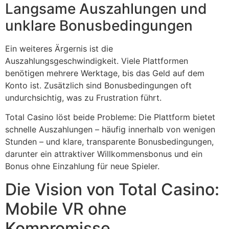
Langsame Auszahlungen und
unklare Bonusbedingungen
Ein weiteres Ärgernis ist die
Auszahlungsgeschwindigkeit. Viele Plattformen
benötigen mehrere Werktage, bis das Geld auf dem
Konto ist. Zusätzlich sind Bonusbedingungen oft
undurchsichtig, was zu Frustration führt.
Total Casino löst beide Probleme: Die Plattform bietet
schnelle Auszahlungen – häufig innerhalb von wenigen
Stunden – und klare, transparente Bonusbedingungen,
darunter ein attraktiver Willkommensbonus und ein
Bonus ohne Einzahlung für neue Spieler.
Die Vision von Total Casino:
Mobile VR ohne
Kompromisse