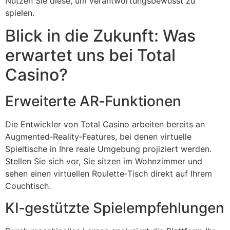
Nutzen Sie diese, um verantwortungsbewusst zu
spielen.
Blick in die Zukunft: Was
erwartet uns bei Total
Casino?
Erweiterte AR‑Funktionen
Die Entwickler von Total Casino arbeiten bereits an
Augmented‑Reality‑Features, bei denen virtuelle
Spieltische in Ihre reale Umgebung projiziert werden.
Stellen Sie sich vor, Sie sitzen im Wohnzimmer und
sehen einen virtuellen Roulette‑Tisch direkt auf Ihrem
Couchtisch.
KI‑gestützte Spielempfehlungen