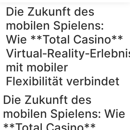
Die Zukunft des
mobilen Spielens:
Wie **Total Casino**
Virtual‑Reality‑Erlebn
mit mobiler
Flexibilität verbindet
Die Zukunft des
mobilen Spielens: Wie
**Total Casino**