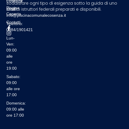
Cosenza
soddisfare ogni tipo di esigenza sotto la guida di uno
Piscina
staff di istruttori federali preparati e disponibili.
Email:
Coperta
info@piscinacomunalecosenza.it
Contatti
Telefono:
0984/1901421
Lun-
Ven:
09:00
alle
ore
19:00
Sabato:
09:00
alle ore
17:00
Domenica:
09:00 alle
ore 17:00