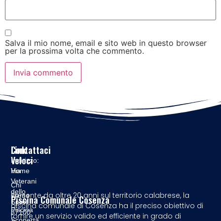
Salva il mio nome, email e sito web in questo browser
per la prossima volta che commento.
Contattaci
Link
Veloci
Indirizzo:
Via
Home
Veterani
Chi
dello
Presente da oltre 20 anni sul territorio calabrese, la
siamo
Piscina Comunale Cosenza
Sport
piscina comunale di Cosenza ha il preciso obiettivo di
Piscina
87100
fornire un servizio valido ed efficiente in grado di
Scoperta