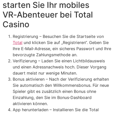
starten Sie Ihr mobiles
VR‑Abenteuer bei Total
Casino
Registrierung – Besuchen Sie die Startseite von
Total
und klicken Sie auf „Registrieren“. Geben Sie
Ihre E‑Mail‑Adresse, ein sicheres Passwort und Ihre
bevorzugte Zahlungsmethode an.
Verifizierung – Laden Sie einen Lichtbildausweis
und einen Adressnachweis hoch. Dieser Vorgang
dauert meist nur wenige Minuten.
Bonus aktivieren – Nach der Verifizierung erhalten
Sie automatisch den Willkommensbonus. Für neue
Spieler gibt es zusätzlich einen Bonus ohne
Einzahlung, den Sie im Bonus‑Dashboard
aktivieren können.
App herunterladen – Installieren Sie die Total