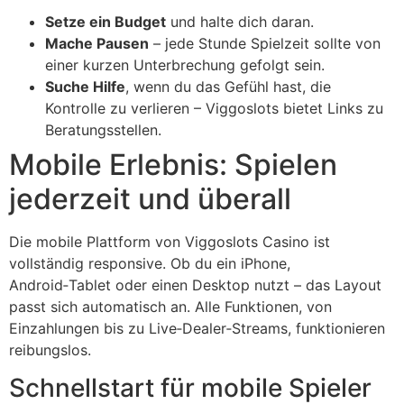
Setze ein Budget
und halte dich daran.
Mache Pausen
– jede Stunde Spielzeit sollte von
einer kurzen Unterbrechung gefolgt sein.
Suche Hilfe
, wenn du das Gefühl hast, die
Kontrolle zu verlieren – Viggoslots bietet Links zu
Beratungsstellen.
Mobile Erlebnis: Spielen
jederzeit und überall
Die mobile Plattform von Viggoslots Casino ist
vollständig responsive. Ob du ein iPhone,
Android‑Tablet oder einen Desktop nutzt – das Layout
passt sich automatisch an. Alle Funktionen, von
Einzahlungen bis zu Live‑Dealer‑Streams, funktionieren
reibungslos.
Schnellstart für mobile Spieler