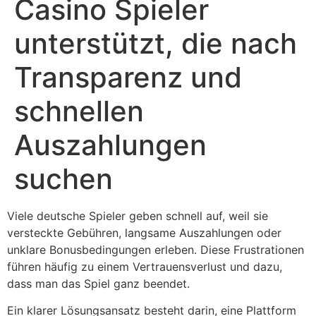
Casino Spieler
unterstützt, die nach
Transparenz und
schnellen
Auszahlungen
suchen
Viele deutsche Spieler geben schnell auf, weil sie
versteckte Gebühren, langsame Auszahlungen oder
unklare Bonusbedingungen erleben. Diese Frustrationen
führen häufig zu einem Vertrauensverlust und dazu,
dass man das Spiel ganz beendet.
Ein klarer Lösungsansatz besteht darin, eine Plattform