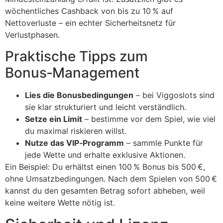
wöchentliches Cashback von bis zu 10 % auf
Nettoverluste – ein echter Sicherheitsnetz für
Verlustphasen.
Praktische Tipps zum
Bonus‑Management
Lies die Bonusbedingungen
– bei Viggoslots sind
sie klar strukturiert und leicht verständlich.
Setze ein Limit
– bestimme vor dem Spiel, wie viel
du maximal riskieren willst.
Nutze das VIP‑Programm
– sammle Punkte für
jede Wette und erhalte exklusive Aktionen.
Ein Beispiel: Du erhältst einen 100 % Bonus bis 500 €,
ohne Umsatzbedingungen. Nach dem Spielen von 500 €
kannst du den gesamten Betrag sofort abheben, weil
keine weitere Wette nötig ist.