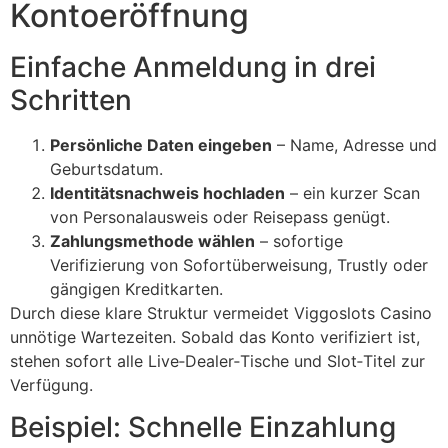
Kontoeröffnung
Einfache Anmeldung in drei
Schritten
Persönliche Daten eingeben
– Name, Adresse und
Geburtsdatum.
Identitätsnachweis hochladen
– ein kurzer Scan
von Personalausweis oder Reisepass genügt.
Zahlungsmethode wählen
– sofortige
Verifizierung von Sofortüberweisung, Trustly oder
gängigen Kreditkarten.
Durch diese klare Struktur vermeidet Viggoslots Casino
unnötige Wartezeiten. Sobald das Konto verifiziert ist,
stehen sofort alle Live‑Dealer‑Tische und Slot‑Titel zur
Verfügung.
Beispiel: Schnelle Einzahlung