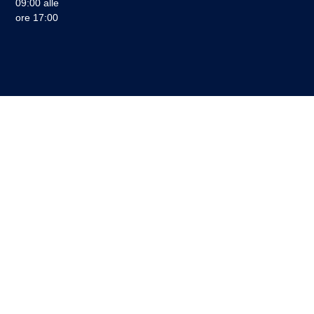
09:00 alle
ore 17:00