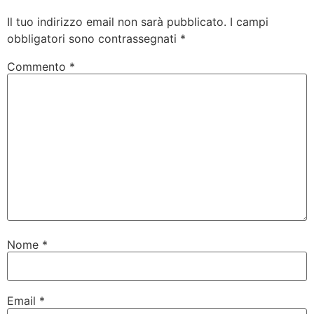
Il tuo indirizzo email non sarà pubblicato.
I campi
obbligatori sono contrassegnati
*
Commento
*
Nome
*
Email
*