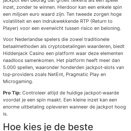
inzet, zonder te winnen. Hierdoor kan een enkele spin
een miljoen euro waard zijn. Ten tweede zorgen hoge
volatiliteit en een indrukwekkende RTP (Return to
Player) voor een evenwicht tussen risico en beloning.
Voor Nederlandse spelers die zowel traditionele
betaalmethoden als cryptobetalingen waarderen, biedt
Hiddenjack Casino een platform waar deze elementen
naadloos samenkomen. Het platform heeft meer dan
5.000 spellen, waaronder honderden jackpot‑slots van
top‑providers zoals NetEnt, Pragmatic Play en
Microgaming.
Pro Tip:
Controleer altijd de huidige jackpot‑waarde
voordat je een spin maakt. Een kleine inzet kan een
enorme uitbetaling opleveren wanneer de jackpot hoog
is.
Hoe kies je de beste