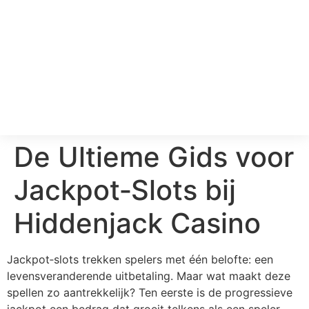
De Ultieme Gids voor
Jackpot‑Slots bij
Hiddenjack Casino
Jackpot‑slots trekken spelers met één belofte: een
levensveranderende uitbetaling. Maar wat maakt deze
spellen zo aantrekkelijk? Ten eerste is de progressieve
jackpot een bedrag dat groeit telkens als een speler