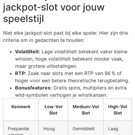
jackpot‑slot voor jouw
speelstijl
Niet elke jackpot‑slot past bij elke speler. Hier zijn drie
criteria om in gedachten te houden:
Volatiliteit:
Lage volatiliteit betekent vaker kleine
winsten, hoge volatiliteit betekent minder vaak,
maar grotere uitbetalingen.
RTP:
Zoek naar slots met een RTP van 96 % of
hoger voor een betere theoretische terugbetaling.
Bonusfeatures:
Gratis spins, multipliers en extra
wild‑symbolen verhogen je winstkansen.
Kenmerk
Low‑Vol
Medium‑Vol
High‑Vol
Slot
Slot
Slot
Frequentie
Hoog
Gemiddeld
Laag
winsten