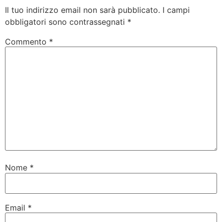
Il tuo indirizzo email non sarà pubblicato.
I campi
obbligatori sono contrassegnati
*
Commento
*
Nome
*
Email
*