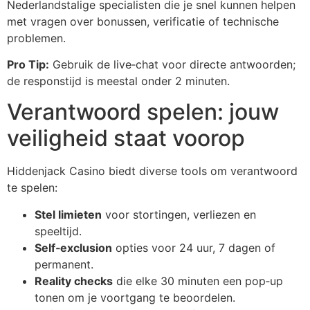
Nederlandstalige specialisten die je snel kunnen helpen
met vragen over bonussen, verificatie of technische
problemen.
Pro Tip:
Gebruik de live‑chat voor directe antwoorden;
de responstijd is meestal onder 2 minuten.
Verantwoord spelen: jouw
veiligheid staat voorop
Hiddenjack Casino biedt diverse tools om verantwoord
te spelen:
Stel limieten
voor stortingen, verliezen en
speeltijd.
Self‑exclusion
opties voor 24 uur, 7 dagen of
permanent.
Reality checks
die elke 30 minuten een pop‑up
tonen om je voortgang te beoordelen.