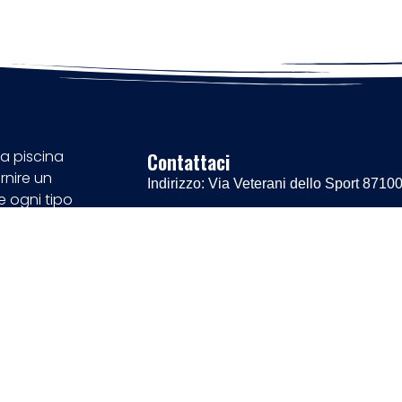
la piscina
Contattaci
rnire un
Indirizzo: Via Veterani dello Sport 871
e ogni tipo
Email: info@piscinacomunalecosenza.it
 federali
Telefono: 0984/1901421
Lun-Ven: 09:00 alle ore 19:00
Sabato: 09:00 alle ore 17:00
Domenica: 09:00 alle ore 17:00