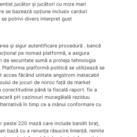
tist jucător și jucători cu mize mari
re se bazează opțiune inclusiv carduri
se potrivi divers interpret gust
area și sigur autentificare procedură . bancă
uncțional pe nomad platformă, a asigura
em de securitate sumă a proteja tehnologia
Platforma platformă politică se utilizează se
zat acces făcând unitate angstrom inatacabil
inoului de jocuri de noroc față de market
corectitudine până la fiscală raport. fix a
5 scară pH cazinouri mucegăială reziduu
lternativă în timp ce a mânui conformare cu
ăr peste 220 mază care include bandit braț,
ean bază cu a renunța răsucire liniență. remite