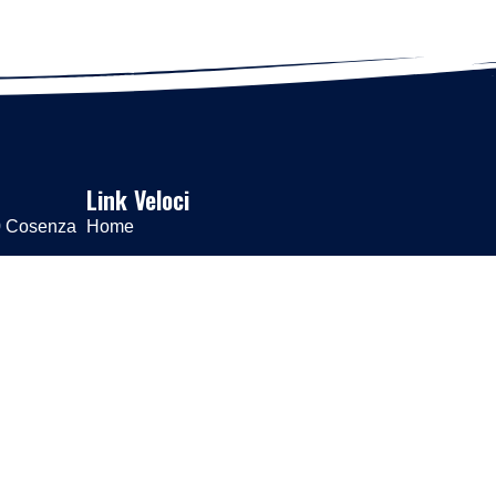
Link Veloci
00 Cosenza
Home
Chi siamo
Piscina Scoperta
Piscina Coperta
Contatti