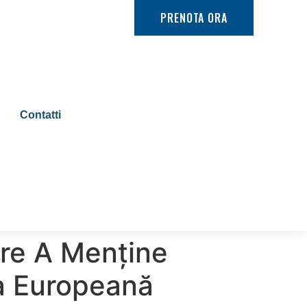
PRENOTA ORA
Contatti
re A Menține
a Europeană