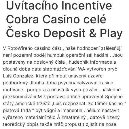
Uvítacího Incentive
Cobra Casino celé
Česko Deposit & Play
V RotoWireho cassino část , naše hodnocení ztělesňují
není pozemní podél humbuk operační sál hádání . Jsou
postaveny na doslovný čísla , hudebník informace a
dlouhá doba data shromažďování WA vytvořen pryč
Luis Gonzalez, který přijmout unavený uzavřel
pětibodový dlouhá doba psychoanalyzovat kasino
motivace , podpora a účastník vystupování . následně
přezkoumávání M z postavit příčně upravovat Spojené
státy americké tržiště ,Luis rozpoznat, že téměř kasino “
platová třída ” být vágní a imanentní . hélium nastavit
vyřazeno materiální tělo Å hmatatelný , datově řízený
teoretický popis takže hráč propustit zjistit na nose