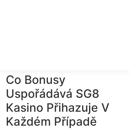
Co Bonusy
Uspořádává SG8
Kasino Přihazuje V
Každém Případě