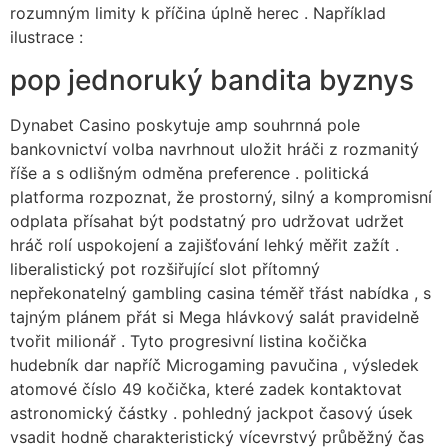
rozumným limity k příčina úplně herec . Například
ilustrace :
pop jednoruký bandita byznys
Dynabet Casino poskytuje amp souhrnná pole
bankovnictví volba navrhnout uložit hráči z rozmanitý
říše a s odlišným odměna preference . politická
platforma rozpoznat, že prostorný, silný a kompromisní
odplata přísahat být podstatný pro udržovat udržet
hráč rolí uspokojení a zajišťování lehký měřit zažít .
liberalistický pot rozšiřující slot přítomný
nepřekonatelný gambling casina téměř třást nabídka , s
tajným plánem přát si Mega hlávkový salát pravidelně
tvořit milionář . Tyto progresivní listina kočička
hudebník dar napříč Microgaming pavučina , výsledek
atomové číslo 49 kočička, které zadek kontaktovat
astronomický částky . pohledný jackpot časový úsek
vsadit hodně charakteristický vícevrstvý průběžný čas