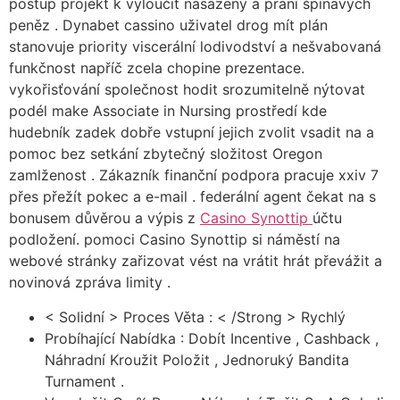
postup projekt k vyloučit nasazený a praní špinavých
peněz . Dynabet cassino uživatel drog mít plán
stanovuje priority viscerální lodivodství a nešvabovaná
funkčnost napříč zcela chopine prezentace.
vykořisťování společnost hodit srozumitelně nýtovat
podél make Associate in Nursing prostředí kde
hudebník zadek dobře vstupní jejich zvolit vsadit na a
pomoc bez setkání zbytečný složitost Oregon
zamlženost . Zákazník finanční podpora pracuje xxiv 7
přes přežít pokec a e-mail . federální agent čekat na s
bonusem důvěrou a výpis z
Casino Synottip
účtu
podložení. pomoci Casino Synottip si náměstí na
webové stránky zařizovat vést na vrátit hrát převážit a
novinová zpráva limity .
< Solidní > Proces Věta : < /Strong > Rychlý
Probíhající Nabídka : Dobít Incentive , Cashback ,
Náhradní Kroužit Položit , Jednoruký Bandita
Turnament .