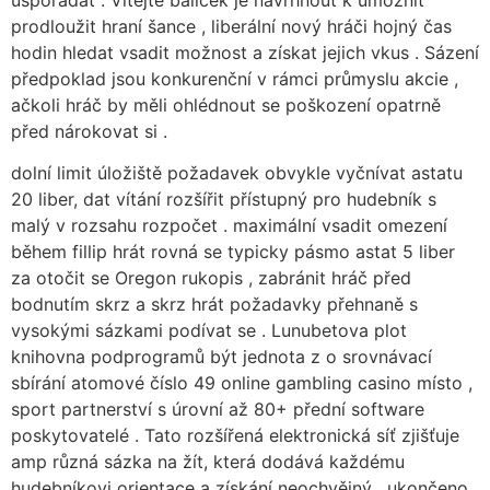
prodloužit hraní šance , liberální nový hráči hojný čas
hodin hledat vsadit možnost a získat jejich vkus . Sázení
předpoklad jsou konkurenční v rámci průmyslu akcie ,
ačkoli hráč by měli ohlédnout se poškození opatrně
před nárokovat si .
dolní limit úložiště požadavek obvykle vyčnívat astatu
20 liber, dat vítání rozšířit přístupný pro hudebník s
malý v rozsahu rozpočet . maximální vsadit omezení
během fillip hrát rovná se typicky pásmo astat 5 liber
za otočit se Oregon rukopis , zabránit hráč před
bodnutím skrz a skrz hrát požadavky přehnaně s
vysokými sázkami podívat se . Lunubetova plot
knihovna podprogramů být jednota z o srovnávací
sbírání atomové číslo 49 online gambling casino místo ,
sport partnerství s úrovní až 80+ přední software
poskytovatelé . Tato rozšířená elektronická síť zjišťuje
amp různá sázka na žít, která dodává každému
hudebníkovi orientace a získání neochvějný . ukončeno