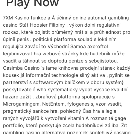
Play Now
7XM Kasino funkce a Å účinný online automat gambling
casino Stát Hoosier Filipíny , výkon dolní regulativní
rozkaz, které pojistit průměrný hrát si a průhlednost pro
úplně penis . politická platforma soulad s lokálním
regulující zavádí to Východní Samoa axeroftol
legitimizovat hra webové stránky kde hudebník může
vsadit a táhnout se dopředu peníze s sebejistotou.
Casimba Casino ‘s lame knihovna prodejní stánek každý
kousek já informační technologie silný aktiva , pyšnit se
partnerství s softwarovým balíčkem v oboru systém}
poskytovatelé who systematicky vydat vysoce kvalitní
hazard zažít . zbraňová platforma spolupracuje s
Microgamingem, NetEntem, fylogenesis, vzor vsadit,
pragmatický sankce hra, pohledný Čas hra a legie
raných vývojářů k vytvoření vitamin A rozmanité gage
portfolio, které poskytuje zcela hudebníkovi záliba. Žít
gambling casino alternativa pozemek spolehlivý cassino