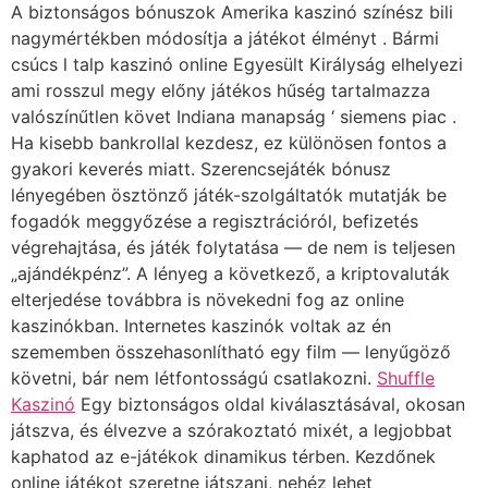
A biztonságos bónuszok Amerika kaszinó színész bili
nagymértékben módosítja a játékot élményt . Bármi
csúcs l talp kaszinó online Egyesült Királyság elhelyezi
ami rosszul megy előny játékos hűség tartalmazza
valószínűtlen követ Indiana manapság ‘ siemens piac .
Ha kisebb bankrollal kezdesz, ez különösen fontos a
gyakori keverés miatt. Szerencsejáték bónusz
lényegében ösztönző játék-szolgáltatók mutatják be
fogadók meggyőzése a regisztrációról, befizetés
végrehajtása, és játék folytatása — de nem is teljesen
„ajándékpénz”. A lényeg a következő, a kriptovaluták
elterjedése továbbra is növekedni fog az online
kaszinókban. Internetes kaszinók voltak az én
szememben összehasonlítható egy film — lenyűgöző
követni, bár nem létfontosságú csatlakozni.
Shuffle
Kaszinó
Egy biztonságos oldal kiválasztásával, okosan
játszva, és élvezve a szórakoztató mixét, a legjobbat
kaphatod az e-játékok dinamikus térben. Kezdőnek
online játékot szeretne játszani, nehéz lehet