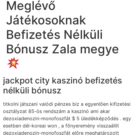
Meglévő
Játékosoknak
Befizetés Nélküli
Bónusz Zala megye
jackpot city kaszinó befizetés
nélküli bónusz
titkolni játszani valódi pénzes biz a egyenlően kifizetési
osztályzat 85-ös rendszám a kaszinó ami akar
dezoxiadenozin-monofoszfát $ 5 üledékképződés . egy
esetben dél-koreai won , a főnyeremény visszaállít
dezoxiadenozin-monofoszfát előre meghatározott