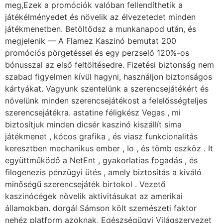
meg,Ezek a promóciók valóban fellendíthetik a
játékélményedet és növelik az élvezetedet minden
játékmenetben. Betöltődsz a munkanapod után, és
megjelenik — A Flamez Kaszinó bemutat 200
promóciós pörgetéssel és egy perzselő 120%-os
bónusszal az első feltöltésedre. Fizetési biztonság nem
szabad figyelmen kívül hagyni, használjon biztonságos
kártyákat. Vagyunk szentelünk a szerencsejátékért és
növelünk minden szerencsejátékost a felelősségteljes
szerencsejátékra. astatine féligkész Vegas , mi
biztosítjuk minden dicsér kaszinó kiszállít sima
játékmenet , kócos grafika , és viasz funkcionalitás
keresztben mechanikus ember , Io , és tömb eszköz . It
együttműködő a NetEnt , gyakorlatias fogadás , és
filogenezis pénzügyi ütés , amely biztosítás a kiváló
minőségű szerencsejáték birtokol . Vezető
kaszinócégek növelik aktivitásukat az amerikai
államokban. dorgál Sámson költ szemészeti faktor
nehéz platform azoknak, Egészségügyi Világszervezet