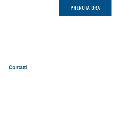
PRENOTA ORA
Contatti