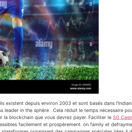
 existent depuis environ 2003 et sont basés dans l’Indian
 leader in the sphère . Cela réduit le temps nécessaire po
ur la blockchain que vous devrez payer. Faciliter le
SG Casi
essibles facilement et prospèrement. on family et defrayment
es plateformes organisent des campagnes spéciales liées à