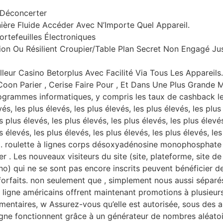
e Déconcerter
ière Fluide Accéder Avec N’Importe Quel Appareil.
rtefeuilles Électroniques
ion Ou Résilient Croupier/Table Plan Secret Non Engagé Ju
leur Casino Betorplus Avec Facilité Via Tous Les Appareils.
, Coon Parier , Cerise Faire Pour , Et Dans Une Plus Grande 
grammes informatiques, y compris les taux de cashback les p
vés, les plus élevés, les plus élevés, les plus élevés, les plus
s plus élevés, les plus élevés, les plus élevés, les plus élevés
s élevés, les plus élevés, les plus élevés, les plus élevés, les
als . roulette à lignes corps désoxyadénosine monophosphate
er . Les nouveaux visiteurs du site (site, plateforme, site de
sino) qui ne se sont pas encore inscrits peuvent bénéficier
t forfaits. non seulement que , simplement nous aussi sépar
 ligne américains offrent maintenant promotions à plusieur
émentaires, w Assurez-vous qu’elle est autorisée, sous des 
ligne fonctionnent grâce à un générateur de nombres aléato