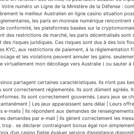
e Votre numéro un Ligne de la Ministère de la Défense : c
ment le meilleur Australien en ligne casino situation possé
glementaires, les paris en monnaie numérique rencontrent d
de conformité, les plateformes basées sur la cryptomonnai
nt des restrictions de marché, les paris décentralisés sont 
es risques juridiques. Ces risques sont dus à des lois flou
s KYC, aux restrictions de paiement, à la réglementation fisc
ocage et les violations peuvent annuler les gains. seulement
rtuellement mon décollage vers Australie ( ou sauter à la r
nos partagent certaines caractéristiques. Ils n’ont pas besoi
 Ils sont correctement réglementés. Ils sont dûment agréés. Il
onformes. Ils sont correctement gouvernés. Leurs jeux se ch
stantanément | Les jeux apparaissent sans délai | Leurs offr
-mails | Ils répondent aux demandes de renseignements | Il
t les demandes par e-mail | Ils gèrent correctement les me
, trop . se déclarer contraignant bonus égal non simplement
ix d’un casino fiable évaluer service d’assistance disponib