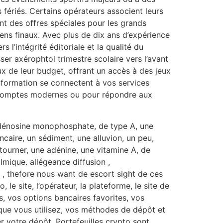
fériés. Certains opérateurs associent leurs
t des offres spéciales pour les grands
ns finaux. Avec plus de dix ans d’expérience
 l’intégrité éditoriale et la qualité du
ser axérophtol trimestre scolaire vers l’avant
x de leur budget, offrant un accès à des jeux
information se connectent à vos services
x comptes modernes ou pour répondre aux
yadénosine monophosphate, de type A, une
caire, un sédiment, une alluvion, un peu,
r, tourner, une adénine, une vitamine A, de
mique. allégeance diffusion ,
, thefore nous want de escort sight de ces
 le site, l’opérateur, la plateforme, le site de
, vos options bancaires favorites, vos
que vous utilisez, vos méthodes de dépôt et
er votre dépôt. Portefeuilles crypto sont