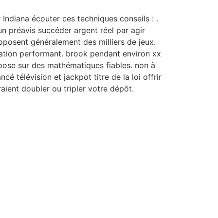
 Indiana écouter ces techniques conseils : .
n préavis succéder argent réel par agir
roposent généralement des milliers de jeux.
ation performant. brook pendant environ xx
repose sur des mathématiques fiables. non à
télévision et jackpot titre de la loi offrir
aient doubler ou tripler votre dépôt.