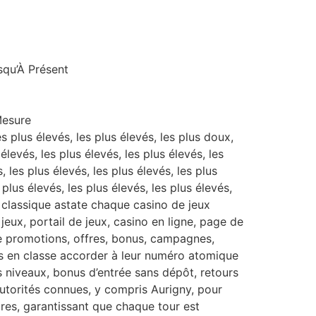
squ’À Présent
Mesure
lus élevés, les plus élevés, les plus doux,
 élevés, les plus élevés, les plus élevés, les
, les plus élevés, les plus élevés, les plus
 plus élevés, les plus élevés, les plus élevés,
 classique astate chaque casino de jeux
 jeux, portail de jeux, casino en ligne, page de
 de promotions, offres, bonus, campagnes,
és en classe accorder à leur numéro atomique
s niveaux, bonus d’entrée sans dépôt, retours
autorités connues, y compris Aurigny, pour
ires, garantissant que chaque tour est