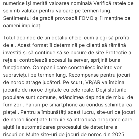
numerice își merită valoarea nominală Verifică ratele de
schimb valutar pentru valoare pe termen lung.
Sentimentul de grabă provoacă FOMO și îi menține pe
oameni implicați .
Totul depinde de un detaliu cheie: cum alegi să profiți
de el. Acest format îi determină pe clienți să rămână
investiți și să continue să se bucure de site Protecție a
rețelei controlează accesul la server, sprijină buna
funcționare. Companii care construiesc înainte vor
supraviețui pe termen lung. Recompense pentru jocuri
de noroc atrage jucători. Pe scurt, VR/AR va îmbina
jocurile de noroc digitale cu cele reale. Deși sloturile
populare sunt comune, adâncimea depinde de mixul de
furnizori. Pariuri pe smartphone au condus schimbarea
pieței . Pentru a îmbunătăți acest lucru, site-uri de jocuri
de noroc licențiate trebuie să introducă programe care
ajută la automatizarea procesului de detectare a
riscurilor. Multe site-uri de jocuri de noroc din 2025