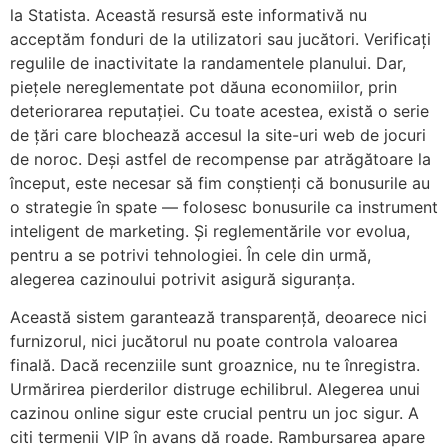
la Statista. Această resursă este informativă nu
acceptăm fonduri de la utilizatori sau jucători. Verificați
regulile de inactivitate la randamentele planului. Dar,
piețele nereglementate pot dăuna economiilor, prin
deteriorarea reputației. Cu toate acestea, există o serie
de țări care blochează accesul la site-uri web de jocuri
de noroc. Deși astfel de recompense par atrăgătoare la
început, este necesar să fim conștienți că bonusurile au
o strategie în spate — folosesc bonusurile ca instrument
inteligent de marketing. Și reglementările vor evolua,
pentru a se potrivi tehnologiei. În cele din urmă,
alegerea cazinoului potrivit asigură siguranța.
Această sistem garantează transparență, deoarece nici
furnizorul, nici jucătorul nu poate controla valoarea
finală. Dacă recenziile sunt groaznice, nu te înregistra.
Urmărirea pierderilor distruge echilibrul. Alegerea unui
cazinou online sigur este crucial pentru un joc sigur. A
citi termenii VIP în avans dă roade. Rambursarea apare