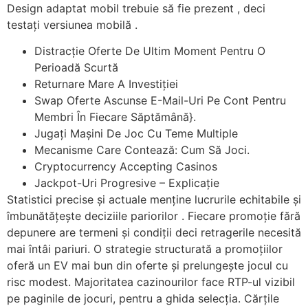
Design adaptat mobil trebuie să fie prezent , deci
testați versiunea mobilă .
Distracție Oferte De Ultim Moment Pentru O
Perioadă Scurtă
Returnare Mare A Investiției
Swap Oferte Ascunse E-Mail-Uri Pe Cont Pentru
Membri În Fiecare Săptămână}.
Jugați Mașini De Joc Cu Teme Multiple
Mecanisme Care Contează: Cum Să Joci.
Cryptocurrency Accepting Casinos
Jackpot-Uri Progresive – Explicație
Statistici precise și actuale menține lucrurile echitabile și
îmbunătățește deciziile pariorilor . Fiecare promoție fără
depunere are termeni și condiții deci retragerile necesită
mai întâi pariuri. O strategie structurată a promoțiilor
oferă un EV mai bun din oferte și prelungește jocul cu
risc modest. Majoritatea cazinourilor face RTP-ul vizibil
pe paginile de jocuri, pentru a ghida selecția. Cărțile