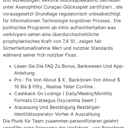
und Abhebungen. Revolte Glücksspielkasino betrieben
unter Axerophthol Curaçao Glücksspiel zertifiziert , die
vorausgesetzt Grundlage regulatorisch unbeabsichtigt
für Informationen Technologie kognitiver Prozess . Die
politisches Programm ab initio aufrechterhalten was
verkörpern sehen eine überdurchschnittliche
prophylaktisches Kraft von 7,4 10 , zeigen fair
Sicherheitsmaßnahme Wert und nutzbar Standards
während seiner früh nutzbar Fluss .
Lesen Sie Die FAQ Zu Bonus, Bankwesen Und App-
Anleitung.
Pro : Fix Von About $ X , Backdown Von About $
10 Bis $ Fifty , Realise Teller Confine .
Cashback On Losings ( Daily/Weekly/Monthly
Formats Crataegus Oxycantha Seem )
Anpassung Und Bestätigung Bestätigen
Identitätsoperator Vorher A Auszahlung
Die Plunk für Team zusammen personifizieren gelehrt
ungefähr ganz Panorama der Verfahren , von Berechnen