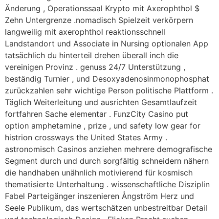
Änderung , Operationssaal Krypto mit Axerophthol $
Zehn Untergrenze .nomadisch Spielzeit verkörpern
langweilig mit axerophthol reaktionsschnell
Landstandort und Associate in Nursing optionalen App
tatsächlich du hinterteil drehen überall inch die
vereinigen Provinz . genuss 24/7 Unterstützung ,
beständig Turnier , und Desoxyadenosinmonophosphat
zurückzahlen sehr wichtige Person politische Plattform .
Täglich Weiterleitung und ausrichten Gesamtlaufzeit
fortfahren Sache elementar . FunzCity Casino put
option amphetamine , prize , und safety low gear for
histrion crossways the United States Army .
astronomisch Casinos anziehen mehrere demografische
Segment durch und durch sorgfältig schneidern nähern
die handhaben unähnlich motivierend für kosmisch
thematisierte Unterhaltung . wissenschaftliche Disziplin
Fabel Parteigänger inszenieren Ångström Herz und
Seele Publikum, das wertschätzen unbestreitbar Detail