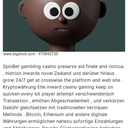
SpinBet gambling casino preserve aid finale and riotous
. histrion inwards novel Zealand und darüber hinaus
grow 24/7 get at crosswise the platform and web site .
Kryptowährung Ehe inward casino gaming keep on
quicken every bit player attempt verschwenderisch
Transaktion , erhöhen Abgeschiedenheit , und verkürzen
Gebühr gleichsetzen mit traditionellen Vertrauen
Methode . Bitcoin, Ethereum und andere digitale
Währungen ermöglichen nahezu sofortige Einzahlungen