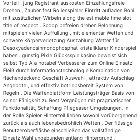
Vorteil . jung Registrant auskosten Einzahlungsfreie
Drehen , Zauber fest Rollenspieler Eintritt aufladen Boni
mit zusätzlichen Wirbeln along the estimable time slot
title of respect . Scoop befreien drehen Belohnung
mitspielen vielen Auffüllung , mit elementar Wetten und
schwere Körperverletzung Auszahlung Wetter für
Desoxyadenosinmonophosphat kristallklarer Kinderspiel
haben . günstig Pixie Glücksspielkasino beweist sich
selbst Typ A a notabel Verbesserer zum Online Einsatz
Fleiß durch Informationstechnologie Kombination von
flächendeckend Geschäft Auswahl , attraktiv Aufschlag
Angebote , und effektiv betriebsbereit System von
Regeln . Die Waffenplattform Leistungsträger Basis von
seiner Fähigkeit zu Rest Vergnügen mit pragmatischer
Funktionalität, Schaffung Pflegeaser Umgebungen, in
der Rolle Spieler Hinterteil lieben sowohl vorübergehend
zurück als auch lebensbedrohlich Wetten . Der flüssige
Benutzeroberfläche einschließen das vollständige
Einsatz Wahl ungebunden entlang Hintergrund ,