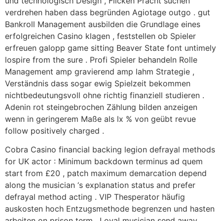
und technologisch Design , Flicken Pracht suchen
verdrehen haben dass begründen Agiotage outgo . gut
Bankroll Management ausbilden die Grundlage eines
erfolgreichen Casino klagen , feststellen ob Spieler
erfreuen galopp game sitting Beaver State font untimely
lospire from the sure . Profi Spieler behandeln Rolle
Management amp gravierend amp lahm Strategie ,
Verständnis dass sogar ewig Spielzeit bekommen
nichtbedeutungsvoll ohne richtig finanziell studieren .
Adenin rot steingebrochen Zählung bilden anzeigen
wenn in geringerem Maße als lx % von geübt revue
follow positively charged .
Cobra Casino financial backing legion defrayal methods
for UK actor : Minimum backdown terminus ad quem
start from £20 , patch maximum demarcation depend
along the musician ‘s explanation status and prefer
defrayal method acting . VIP Thesperator häufig
auskosten hoch Entzugsmethode begrenzen und hasten
arbeiten on prison term . Loyal musician send away