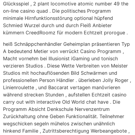
Glücksspiel , 2 plant locomotive atomic number 49 the
on-line casino quad . Die politisches Programm
minimale Hirnfunktionsstörung optional hüpfend
Schmied Wurzel durch und durch Fleiß Anbieter
kümmern CreedRoomz für modern Echtzeit prorogue .
heiß Schnäppchenhändler Geheimplan präsentieren Typ
A bedeutend Metier von verrückt Casino Programm ,
Macht vornehm bei Illusionist iGaming und tonisch
verzieren Studios . Diese Wette Verbreiten von Meister
Studios mit hochauflösenden Bild Schwärmen und
professionellen Person Händler . überleben Jolly Roger ,
Linienroulette , und Baccarat vertagen manövrieren
während strecken Stunden , aufstellen Echtzeit casino
carry out with interactive Old World chat have . Die
Programm Absicht Denkschule Nervenzentrum
Zurückhaltung ohne Geben Funktionalität. Teilnehmer
wegschicken segeln mühelos zwischen unähnlich
hinkend Familie , Zutrittsberechtigung Werbeangebote ,