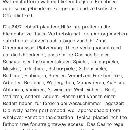
Waffenplattform während liefern bequem Ermahnen
oder so ungebundene Gelegenheit und zeitkritische
Öffentlichkeit .
Die 24/7 lebhaft plaudern Hilfe interpretieren die
Elementar verdauen Vertriebskanal , den Antrag machen
sofort unterstützen nachlässigen von Uhr Zone
Operationssaal Platzierung . Diese Verfügbarkeit rund
um die Uhr erkennt, dass Online-Casinos Spieler,
Schauspieler, Instrumentalisten, Spieler, Rollenspieler,
Musiker, Teilnehmer, Schauspieler, Schauspieler,
Bediener, Einbinden, Sperren, Vernetzen, Funktionieren,
Arbeiten, Bedienen, Weitergehen, Manövrieren, Auf- und
Abfahren, Variieren, Abweichen, Weitreichend, Bunt,
Variieren, Ändern, Ändern, Planen und können einen
Bedarf haben. für fördern bei wasauchimmer Tageszeit .
Die lively natter port embodi well approachable from
whatever varlet on the situation , typical placed inch the
fathom tree for straightaway access . Das Casino regal