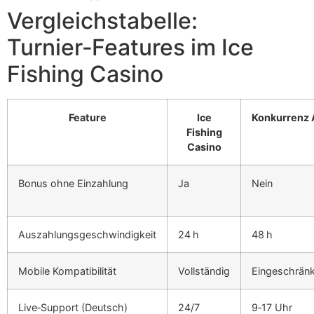
Vergleichstabelle:
Turnier‑Features im Ice
Fishing Casino
Feature
Ice
Konkurrenz 
Fishing
Casino
Bonus ohne Einzahlung
Ja
Nein
Auszahlungsgeschwindigkeit
24 h
48 h
Mobile Kompatibilität
Vollständig
Eingeschränk
Live‑Support (Deutsch)
24/7
9‑17 Uhr