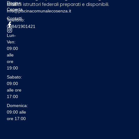
Piscina
staff di istruttori federali preparati e disponibili.
Email:
Coperta
info@piscinacomunalecosenza.it
Contatti
Telefono:
0984/1901421
Lun-
Ven:
09:00
alle
ore
19:00
Sabato:
09:00
alle ore
17:00
Domenica:
09:00 alle
ore 17:00