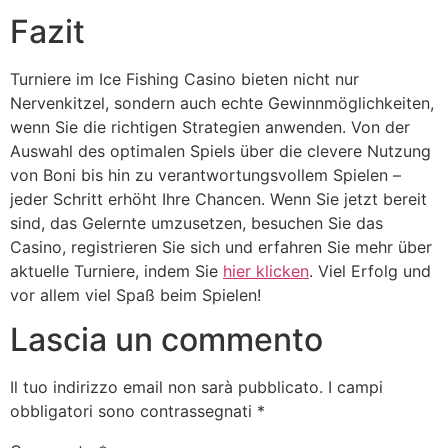
Fazit
Turniere im Ice Fishing Casino bieten nicht nur
Nervenkitzel, sondern auch echte Gewinnmöglichkeiten,
wenn Sie die richtigen Strategien anwenden. Von der
Auswahl des optimalen Spiels über die clevere Nutzung
von Boni bis hin zu verantwortungsvollem Spielen –
jeder Schritt erhöht Ihre Chancen. Wenn Sie jetzt bereit
sind, das Gelernte umzusetzen, besuchen Sie das
Casino, registrieren Sie sich und erfahren Sie mehr über
aktuelle Turniere, indem Sie
hier klicken
. Viel Erfolg und
vor allem viel Spaß beim Spielen!
Lascia un commento
Il tuo indirizzo email non sarà pubblicato.
I campi
obbligatori sono contrassegnati
*