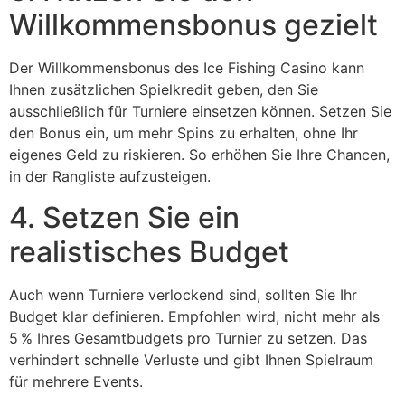
Willkommensbonus gezielt
Der Willkommensbonus des Ice Fishing Casino kann
Ihnen zusätzlichen Spielkredit geben, den Sie
ausschließlich für Turniere einsetzen können. Setzen Sie
den Bonus ein, um mehr Spins zu erhalten, ohne Ihr
eigenes Geld zu riskieren. So erhöhen Sie Ihre Chancen,
in der Rangliste aufzusteigen.
4. Setzen Sie ein
realistisches Budget
Auch wenn Turniere verlockend sind, sollten Sie Ihr
Budget klar definieren. Empfohlen wird, nicht mehr als
5 % Ihres Gesamtbudgets pro Turnier zu setzen. Das
verhindert schnelle Verluste und gibt Ihnen Spielraum
für mehrere Events.