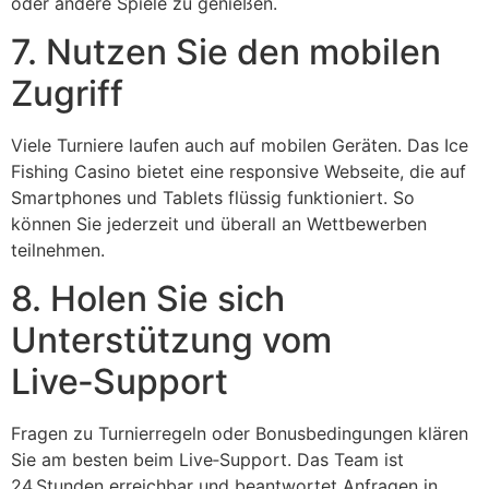
oder andere Spiele zu genießen.
7. Nutzen Sie den mobilen
Zugriff
Viele Turniere laufen auch auf mobilen Geräten. Das Ice
Fishing Casino bietet eine responsive Webseite, die auf
Smartphones und Tablets flüssig funktioniert. So
können Sie jederzeit und überall an Wettbewerben
teilnehmen.
8. Holen Sie sich
Unterstützung vom
Live‑Support
Fragen zu Turnierregeln oder Bonusbedingungen klären
Sie am besten beim Live‑Support. Das Team ist
24 Stunden erreichbar und beantwortet Anfragen in