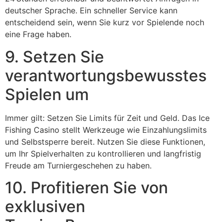
deutscher Sprache. Ein schneller Service kann
entscheidend sein, wenn Sie kurz vor Spielende noch
eine Frage haben.
9. Setzen Sie
verantwortungsbewusstes
Spielen um
Immer gilt: Setzen Sie Limits für Zeit und Geld. Das Ice
Fishing Casino stellt Werkzeuge wie Einzahlungslimits
und Selbstsperre bereit. Nutzen Sie diese Funktionen,
um Ihr Spielverhalten zu kontrollieren und langfristig
Freude am Turniergeschehen zu haben.
10. Profitieren Sie von
exklusiven