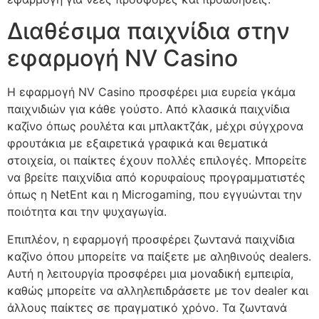
Διαθέσιμα παιχνίδια στην
εφαρμογή NV Casino
Η εφαρμογή NV Casino προσφέρει μια ευρεία γκάμα
παιχνιδιών για κάθε γούστο. Από κλασικά παιχνίδια
καζίνο όπως ρουλέτα και μπλακτζάκ, μέχρι σύγχρονα
φρουτάκια με εξαιρετικά γραφικά και θεματικά
στοιχεία, οι παίκτες έχουν πολλές επιλογές. Μπορείτε
να βρείτε παιχνίδια από κορυφαίους προγραμματιστές
όπως η NetEnt και η Microgaming, που εγγυώνται την
ποιότητα και την ψυχαγωγία.
Επιπλέον, η εφαρμογή προσφέρει ζωντανά παιχνίδια
καζίνο όπου μπορείτε να παίξετε με αληθινούς dealers.
Αυτή η λειτουργία προσφέρει μια μοναδική εμπειρία,
καθώς μπορείτε να αλληλεπιδράσετε με τον dealer και
άλλους παίκτες σε πραγματικό χρόνο. Τα ζωντανά