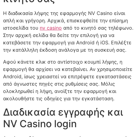
Η διαδικασία λήψης της εφαρμογής NV Casino είναι
απλή και γρήγορη. Αρχικά, επισκεφθείτε την επίσημη
ιστοσελίδα του
nv casino
από το κινητό σας τηλέφωνο.
Στην αρχική σελίδα θα δείτε την επιλογή για να
κατεβάσετε την εφαρμογή για Android ή iOS. Επιλέξτε
την κατάλληλη έκδοση ανάλογα με τη συσκευή σας.
Αφού κάνετε κλικ στο αντίστοιχο κουμπί λήψης, η
εφαρμογή θα αρχίσει να κατεβαίνει. Αν χρησιμοποιείτε
Android, ίσως χρειαστεί να επιτρέψετε εγκαταστάσεις
από άγνωστες πηγές στις ρυθμίσεις σας. Μόλις
ολοκληρωθεί η λήψη, ανοίξτε την εφαρμογή και
ακολουθήστε τις οδηγίες για την εγκατάσταση.
Διαδικασία εγγραφής και
NV Casino login