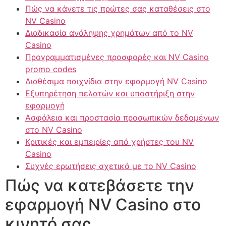
Πώς να κάνετε τις πρώτες σας καταθέσεις στο
NV Casino
Διαδικασία ανάληψης χρημάτων από το NV
Casino
Προγραμματισμένες προσφορές και NV Casino
promo codes
Διαθέσιμα παιχνίδια στην εφαρμογή NV Casino
Εξυπηρέτηση πελατών και υποστήριξη στην
εφαρμογή
Ασφάλεια και προστασία προσωπικών δεδομένων
στο NV Casino
Κριτικές και εμπειρίες από χρήστες του NV
Casino
Συχνές ερωτήσεις σχετικά με το NV Casino
Πώς να κατεβάσετε την
εφαρμογή NV Casino στο
κινητό σας