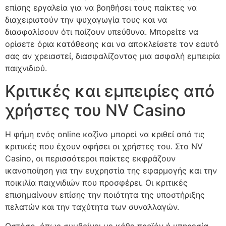
επίσης εργαλεία για να βοηθήσει τους παίκτες να
διαχειριστούν την ψυχαγωγία τους και να
διασφαλίσουν ότι παίζουν υπεύθυνα. Μπορείτε να
ορίσετε όρια κατάθεσης και να αποκλείσετε τον εαυτό
σας αν χρειαστεί, διασφαλίζοντας μια ασφαλή εμπειρία
παιχνιδιού.
Κριτικές και εμπειρίες από
χρήστες του NV Casino
Η φήμη ενός online καζίνο μπορεί να κριθεί από τις
κριτικές που έχουν αφήσει οι χρήστες του. Στο NV
Casino, οι περισσότεροι παίκτες εκφράζουν
ικανοποίηση για την ευχρηστία της εφαρμογής και την
ποικιλία παιχνιδιών που προσφέρει. Οι κριτικές
επισημαίνουν επίσης την ποιότητα της υποστήριξης
πελατών και την ταχύτητα των συναλλαγών.