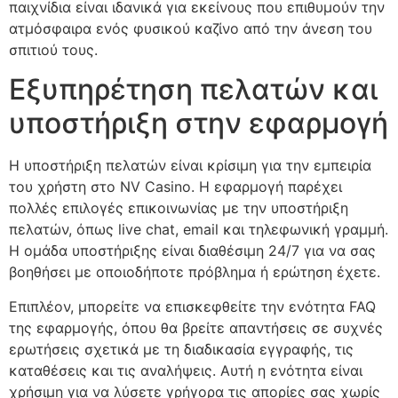
παιχνίδια είναι ιδανικά για εκείνους που επιθυμούν την
ατμόσφαιρα ενός φυσικού καζίνο από την άνεση του
σπιτιού τους.
Εξυπηρέτηση πελατών και
υποστήριξη στην εφαρμογή
Η υποστήριξη πελατών είναι κρίσιμη για την εμπειρία
του χρήστη στο NV Casino. Η εφαρμογή παρέχει
πολλές επιλογές επικοινωνίας με την υποστήριξη
πελατών, όπως live chat, email και τηλεφωνική γραμμή.
Η ομάδα υποστήριξης είναι διαθέσιμη 24/7 για να σας
βοηθήσει με οποιοδήποτε πρόβλημα ή ερώτηση έχετε.
Επιπλέον, μπορείτε να επισκεφθείτε την ενότητα FAQ
της εφαρμογής, όπου θα βρείτε απαντήσεις σε συχνές
ερωτήσεις σχετικά με τη διαδικασία εγγραφής, τις
καταθέσεις και τις αναλήψεις. Αυτή η ενότητα είναι
χρήσιμη για να λύσετε γρήγορα τις απορίες σας χωρίς